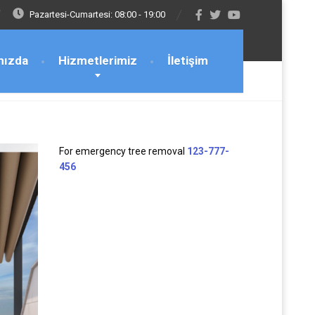
Pazartesi-Cumartesi: 08:00 - 19:00
mızda
Hizmetlerimiz
İletişim
For emergency tree removal
123-777-
456