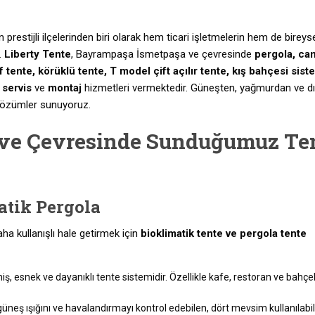
restijli ilçelerinden biri olarak hem ticari işletmelerin hem de bireys
r.
Liberty Tente
, Bayrampaşa İsmetpaşa ve çevresinde
pergola, ca
f tente, körüklü tente, T model çift açılır tente, kış bahçesi siste
,
servis
ve
montaj
hizmetleri vermektedir. Güneşten, yağmurdan ve d
çözümler sunuyoruz.
ve Çevresinde Sunduğumuz Te
atik Pergola
a kullanışlı hale getirmek için
bioklimatik tente ve pergola tente
, esnek ve dayanıklı tente sistemidir. Özellikle kafe, restoran ve bahçe
neş ışığını ve havalandırmayı kontrol edebilen, dört mevsim kullanılabi