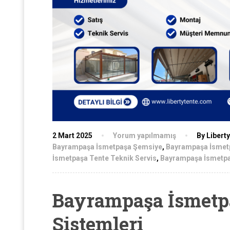
2 Mart 2025
Yorum yapılmamış
By Libert
Bayrampaşa İsmetpaşa Şemsiye
,
Bayrampaşa İsmet
İsmetpaşa Tente Teknik Servis
,
Bayrampaşa İsmetpa
Bayrampaşa İsmetpa
Sistemleri