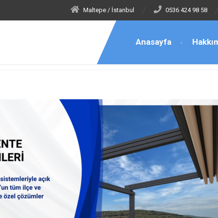
Maltepe / İstanbul
0536 424 98 58
Anasayfa
Hakkı
ayrampaşa İsmetpaşa Tente ve Gölgelendirme Sistemleri