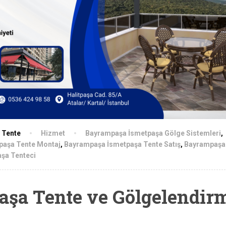
y Tente
Hizmet
Bayrampaşa İsmetpaşa Gölge Sistemleri
,
paşa Tente Montaj
,
Bayrampaşa İsmetpaşa Tente Satış
,
Bayrampaşa
şa Tenteci
şa Tente ve Gölgelendir