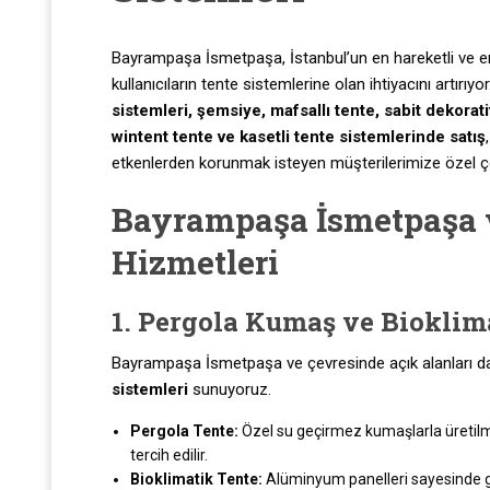
Bayrampaşa İsmetpaşa, İstanbul’un en hareketli ve en p
kullanıcıların tente sistemlerine olan ihtiyacını artırıyo
sistemleri, şemsiye, mafsallı tente, sabit dekorati
wintent tente ve kasetli tente sistemlerinde
satış
etkenlerden korunmak isteyen müşterilerimize özel 
Bayrampaşa İsmetpaşa 
Hizmetleri
1. Pergola Kumaş ve Bioklim
Bayrampaşa İsmetpaşa ve çevresinde açık alanları dah
sistemleri
sunuyoruz.
Pergola Tente:
Özel su geçirmez kumaşlarla üretilmiş
tercih edilir.
Bioklimatik Tente:
Alüminyum panelleri sayesinde gü