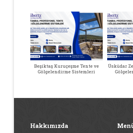
si Tente ve
Beşiktaş Kuruçeşme Tente ve
Üsküdar Ze
stemleri
Gölgelendirme Sistemleri
Gölgele
Hakkımızda
Men