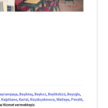
ayrampaşa
,
Beşiktaş
,
Beykoz
,
Beylikdüzü
,
Beyoğlu
,
,
Kağıthane
,
Kartal
,
Küçükçekmece
,
Maltepe
,
Pendik
,
da Hizmet vermekteyiz.