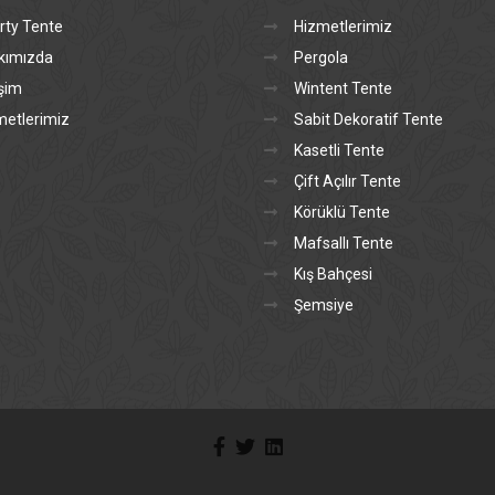
rty Tente
Hizmetlerimiz
kımızda
Pergola
işim
Wintent Tente
metlerimiz
Sabit Dekoratif Tente
Kasetli Tente
Çift Açılır Tente
Körüklü Tente
Mafsallı Tente
Kış Bahçesi
Şemsiye