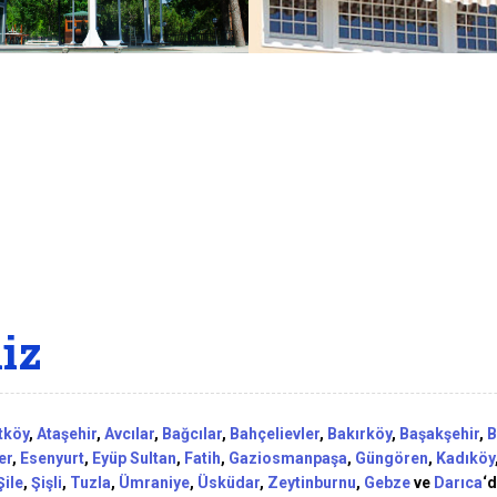
iz
tköy
,
Ataşehir
,
Avcılar
,
Bağcılar
,
Bahçelievler
,
Bakırköy
,
Başakşehir
,
B
er
,
Esenyurt
,
Eyüp Sultan
,
Fatih
,
Gaziosmanpaşa
,
Güngören
,
Kadıköy
Şile
,
Şişli
,
Tuzla
,
Ümraniye
,
Üsküdar
,
Zeytinburnu
,
Gebze
ve
Darıca
‘