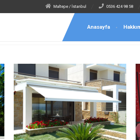
Maltepe / İstanbul
0536 424 98 58
Anasayfa
Hakkı