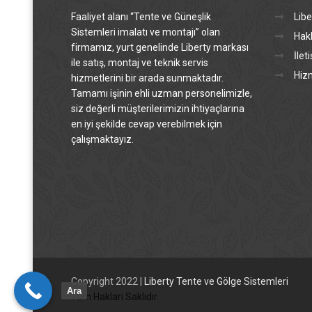
Faaliyet alanı “Tente ve Güneşlik
Libe
Sistemleri imalatı ve montajı” olan
Hak
firmamız, yurt genelinde Liberty markası
İlet
ile satış, montaj ve teknik servis
Hiz
hizmetlerini bir arada sunmaktadır.
Tamamı işinin ehli uzman personelimizle,
siz değerli müşterilerimizin ihtiyaçlarına
en iyi şekilde cevap verebilmek için
çalışmaktayız.
Copyright 2022 |
Liberty Tente ve Gölge Sistemleri
Ara
Tüm Hakları Saklıdır.