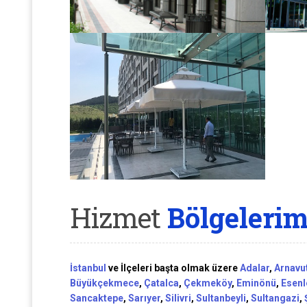
Hizmet
Bölgelerim
İstanbul
ve İlçeleri başta olmak üzere
Adalar
,
Arnavu
Büyükçekmece
,
Çatalca
,
Çekmeköy
,
Eminönü
,
Esenl
Sancaktepe
,
Sarıyer
,
Silivri
,
Sultanbeyli
,
Sultangazi
,