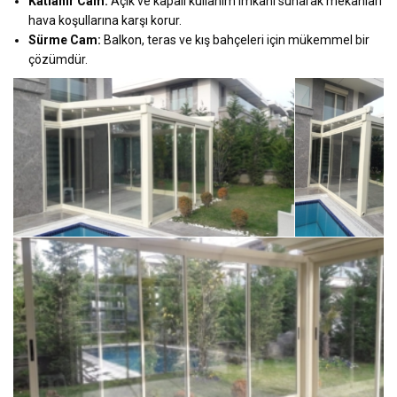
Katlanır Cam:
Açık ve kapalı kullanım imkânı sunarak mekânları
hava koşullarına karşı korur.
Sürme Cam:
Balkon, teras ve kış bahçeleri için mükemmel bir
çözümdür.