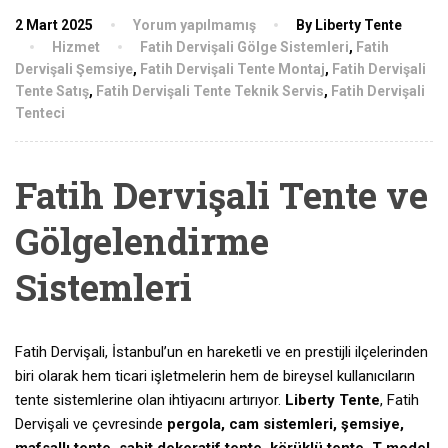
2 Mart 2025
Yorum yapılmamış
By Liberty Tente
Hizmet
Fatih Dervişali Gölge Sistemleri
,
Fatih
Dervişali Şemsiye
,
Fatih Dervişali Tente Montaj
,
Fatih Dervişali
Tente Satış
,
Fatih Dervişali Tente Teknik Servis
,
Fatih Dervişali
Tenteci
Fatih Dervişali Tente ve
Gölgelendirme
Sistemleri
Fatih Dervişali, İstanbul’un en hareketli ve en prestijli ilçelerinden
biri olarak hem ticari işletmelerin hem de bireysel kullanıcıların
tente sistemlerine olan ihtiyacını artırıyor.
Liberty Tente
, Fatih
Dervişali ve çevresinde
pergola, cam sistemleri, şemsiye,