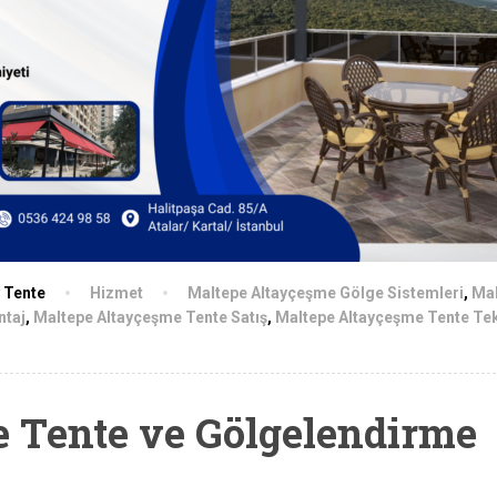
y Tente
Hizmet
Maltepe Altayçeşme Gölge Sistemleri
,
Ma
ntaj
,
Maltepe Altayçeşme Tente Satış
,
Maltepe Altayçeşme Tente Te
 Tente ve Gölgelendirme