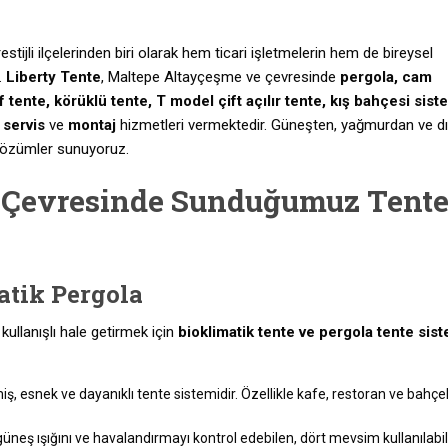
tijli ilçelerinden biri olarak hem ticari işletmelerin hem de bireysel
r.
Liberty Tente
, Maltepe Altayçeşme ve çevresinde
pergola, cam
f tente, körüklü tente, T model çift açılır tente, kış bahçesi siste
,
servis
ve
montaj
hizmetleri vermektedir. Güneşten, yağmurdan ve d
çözümler sunuyoruz.
 Çevresinde Sunduğumuz Tent
atik Pergola
ullanışlı hale getirmek için
bioklimatik tente ve pergola tente sist
, esnek ve dayanıklı tente sistemidir. Özellikle kafe, restoran ve bahçe
neş ışığını ve havalandırmayı kontrol edebilen, dört mevsim kullanılabi