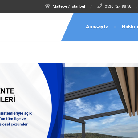
Maltepe / İstanbul
0536 424 98 58
Anasayfa
Hakkı
altepe Altayçeşme Tente ve Gölgelendirme Sistemleri