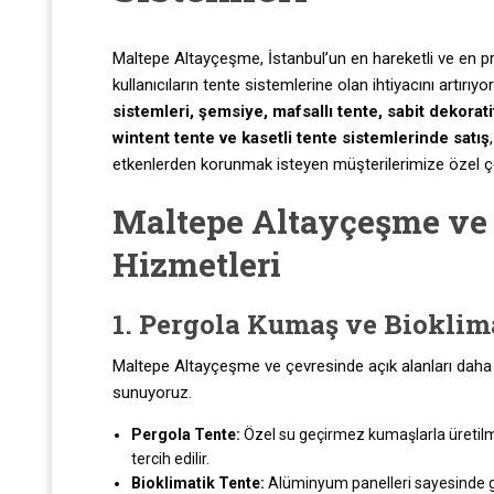
Maltepe Altayçeşme, İstanbul’un en hareketli ve en pres
kullanıcıların tente sistemlerine olan ihtiyacını artırıyo
sistemleri, şemsiye, mafsallı tente, sabit dekorati
wintent tente ve kasetli tente sistemlerinde
satış
etkenlerden korunmak isteyen müşterilerimize özel 
Maltepe Altayçeşme ve
Hizmetleri
1. Pergola Kumaş ve Bioklim
Maltepe Altayçeşme ve çevresinde açık alanları daha k
sunuyoruz.
Pergola Tente:
Özel su geçirmez kumaşlarla üretilmiş
tercih edilir.
Bioklimatik Tente:
Alüminyum panelleri sayesinde gü