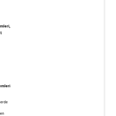
mleri,
ış
e
emleri
lerde
len