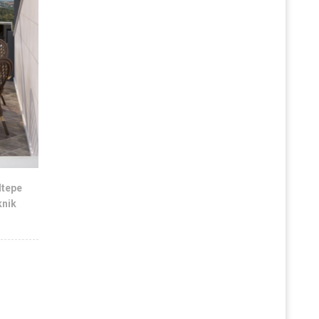
ltepe
knik