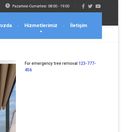
Pazartesi-Cumartesi: 08:00 - 19:00
mızda
Hizmetlerimiz
İletişim
For emergency tree removal
123-777-
456