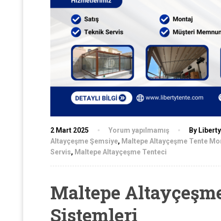
2 Mart 2025
Yorum yapılmamış
By Libert
Altayçeşme Şemsiye
,
Maltepe Altayçeşme Tente Mo
Servis
,
Maltepe Altayçeşme Tenteci
Maltepe Altayçeşme
Sistemleri