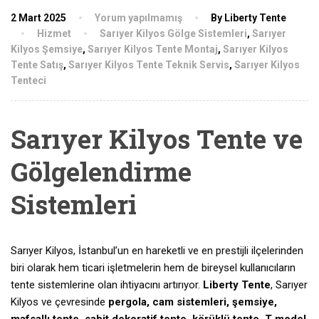
2 Mart 2025
Yorum yapılmamış
By Liberty Tente
Hizmet
Sarıyer Kilyos Gölge Sistemleri
,
Sarıyer
Kilyos Şemsiye
,
Sarıyer Kilyos Tente Montaj
,
Sarıyer Kilyos
Tente Satış
,
Sarıyer Kilyos Tente Teknik Servis
,
Sarıyer Kilyos
Tenteci
Sarıyer Kilyos Tente ve
Gölgelendirme
Sistemleri
Sarıyer Kilyos, İstanbul’un en hareketli ve en prestijli ilçelerinden
biri olarak hem ticari işletmelerin hem de bireysel kullanıcıların
tente sistemlerine olan ihtiyacını artırıyor.
Liberty Tente
, Sarıyer
Kilyos ve çevresinde
pergola, cam sistemleri, şemsiye,