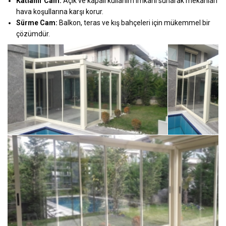
Katlanır Cam:
Açık ve kapalı kullanım imkânı sunarak mekânları
hava koşullarına karşı korur.
Sürme Cam:
Balkon, teras ve kış bahçeleri için mükemmel bir
çözümdür.