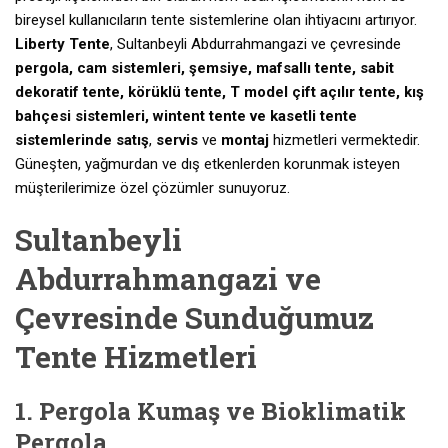
bireysel kullanıcıların tente sistemlerine olan ihtiyacını artırıyor.
Liberty Tente
, Sultanbeyli Abdurrahmangazi ve çevresinde
pergola, cam sistemleri, şemsiye, mafsallı tente, sabit
dekoratif tente, körüklü tente, T model çift açılır tente, kış
bahçesi sistemleri, wintent tente ve kasetli tente
sistemlerinde
satış
,
servis
ve
montaj
hizmetleri vermektedir.
Güneşten, yağmurdan ve dış etkenlerden korunmak isteyen
müşterilerimize özel çözümler sunuyoruz.
Sultanbeyli
Abdurrahmangazi ve
Çevresinde Sunduğumuz
Tente Hizmetleri
1. Pergola Kumaş ve Bioklimatik
Pergola