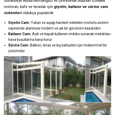
Sultanbeyli Abdurrahmangazi ve çevresinde bulunan özellikle
restoran, kafe ve teraslar için
giyotin, katlanır ve sürme cam
sistemleri
oldukça popülerdir.
Giyotin Cam:
Yukarı ve aşağı hareket edebilen motorlu sistem
sayesinde alanınıza modern ve şık bir görünüm kazandırır.
Katlanır Cam:
Açık ve kapalı kullanım imkânı sunarak mekânları
hava koşullarına karşı korur.
Sürme Cam:
Balkon, teras ve kış bahçeleri için mükemmel bir
çözümdür.