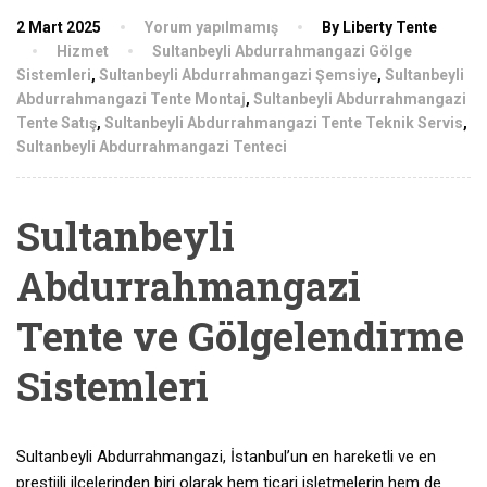
2 Mart 2025
Yorum yapılmamış
By Liberty Tente
Hizmet
Sultanbeyli Abdurrahmangazi Gölge
Sistemleri
,
Sultanbeyli Abdurrahmangazi Şemsiye
,
Sultanbeyli
Abdurrahmangazi Tente Montaj
,
Sultanbeyli Abdurrahmangazi
Tente Satış
,
Sultanbeyli Abdurrahmangazi Tente Teknik Servis
,
Sultanbeyli Abdurrahmangazi Tenteci
Sultanbeyli
Abdurrahmangazi
Tente ve Gölgelendirme
Sistemleri
Sultanbeyli Abdurrahmangazi, İstanbul’un en hareketli ve en
prestijli ilçelerinden biri olarak hem ticari işletmelerin hem de