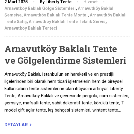
2 Mart 2025
By Liberty Tente
Hizmet
Arnavutköy Baklalı Gölge Sistemleri
,
Arnavutköy Baklalı
Şemsiye
,
Arnavutköy Baklalı Tente Montaj
,
Arnavutköy Baklalı
Tente Satış
,
Arnavutköy Baklalı Tente Teknik Servis
,
Arnavutköy Baklalı Tenteci
Arnavutköy Baklalı Tente
ve Gölgelendirme Sistemleri
Arnavutköy Baklalı, İstanbul’un en hareketli ve en prestijli
ilçelerinden biri olarak hem ticari işletmelerin hem de bireysel
kullanıcıların tente sistemlerine olan ihtiyacını artırıyor. Liberty
Tente, Arnavutköy Baklalı ve çevresinde pergola, cam sistemleri,
şemsiye, mafsallı tente, sabit dekoratif tente, körüklü tente, T
model çift açılır tente, kış bahçesi sistemleri, wintent tente…
DETAYLAR