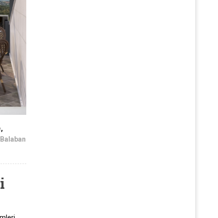
e
,
 Balaban
i
mleri,