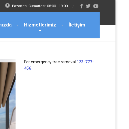
Pazartesi-Cumartesi: 08:00 - 19:00
mızda
Hizmetlerimiz
İletişim
For emergency tree removal
123-777-
456