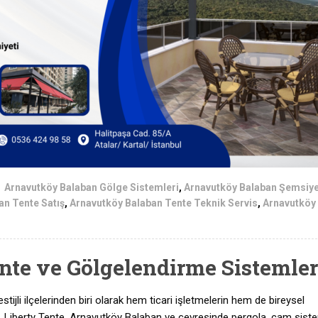
Arnavutköy Balaban Gölge Sistemleri
,
Arnavutköy Balaban Şemsiy
an Tente Satış
,
Arnavutköy Balaban Tente Teknik Servis
,
Arnavutköy
te ve Gölgelendirme Sistemler
tijli ilçelerinden biri olarak hem ticari işletmelerin hem de bireysel
ıyor. Liberty Tente, Arnavutköy Balaban ve çevresinde pergola, cam siste