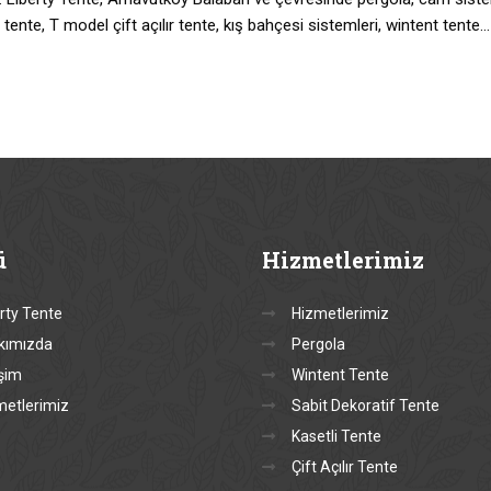
 tente, T model çift açılır tente, kış bahçesi sistemleri, wintent tente…
ü
Hizmetlerimiz
rty Tente
Hizmetlerimiz
kımızda
Pergola
işim
Wintent Tente
metlerimiz
Sabit Dekoratif Tente
Kasetli Tente
Çift Açılır Tente