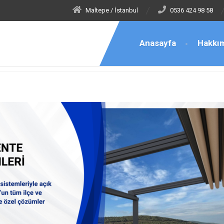
Maltepe / İstanbul
0536 424 98 58
Anasayfa
Hakkı
laban Tenteci