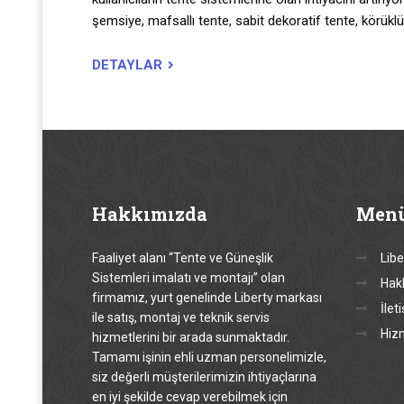
şemsiye, mafsallı tente, sabit dekoratif tente, körüklü
DETAYLAR
Hakkımızda
Men
Faaliyet alanı “Tente ve Güneşlik
Libe
Sistemleri imalatı ve montajı” olan
Hak
firmamız, yurt genelinde Liberty markası
İlet
ile satış, montaj ve teknik servis
Hiz
hizmetlerini bir arada sunmaktadır.
Tamamı işinin ehli uzman personelimizle,
siz değerli müşterilerimizin ihtiyaçlarına
en iyi şekilde cevap verebilmek için