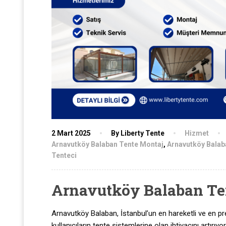
2 Mart 2025
By Liberty Tente
Hizmet
Arnavutköy Balaban Tente Montaj
,
Arnavutköy Balab
Tenteci
Arnavutköy Balaban Ten
Arnavutköy Balaban, İstanbul’un en hareketli ve en pres
kullanıcıların tente sistemlerine olan ihtiyacını artır