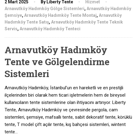
2 Mart 2025
By Liberty Tente
Hizmet
Arnavutköy Hadımköy Gölge Sistemleri
,
Arnavutköy Hadımköy
Şemsiye
,
Arnavutköy Hadımköy Tente Montaj
,
Arnavutköy
Hadımköy Tente Satış
,
Arnavutköy Hadımköy Tente Teknik
Servis
,
Arnavutköy Hadımköy Tenteci
Arnavutköy Hadımköy
Tente ve Gölgelendirme
Sistemleri
Arnavutköy Hadımköy, İstanbul’un en hareketli ve en prestijli
ilçelerinden biri olarak hem ticari işletmelerin hem de bireysel
kullanıcıların tente sistemlerine olan ihtiyacını artırıyor. Liberty
Tente, Arnavutköy Hadımköy ve çevresinde pergola, cam
sistemleri, şemsiye, mafsallı tente, sabit dekoratif tente, körüklü
tente, T model çift açılır tente, kış bahçesi sistemleri, wintent
tente…