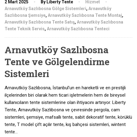
2 Mart 2025
By Liberty Tente
Hizmet
Arnavutköy Sazlıbosna Gölge Sistemleri
,
Arnavutköy
Sazlıbosna Şemsiye
,
Arnavutköy Sazlıbosna Tente Montaj
,
Arnavutköy Sazlıbosna Tente Satış
,
Arnavutköy Sazlıbosna
Tente Teknik Servis
,
Arnavutköy Sazlıbosna Tenteci
Arnavutköy Sazlıbosna
Tente ve Gölgelendirme
Sistemleri
Arnavutköy Sazlıbosna, İstanbul’un en hareketli ve en prestijli
ilçelerinden biri olarak hem ticari işletmelerin hem de bireysel
kullanıcıların tente sistemlerine olan ihtiyacını artırıyor. Liberty
Tente, Arnavutköy Sazlıbosna ve çevresinde pergola, cam
sistemleri, şemsiye, mafsallı tente, sabit dekoratif tente, körüklü
tente, T model çift açılır tente, kış bahçesi sistemleri, wintent
tente…