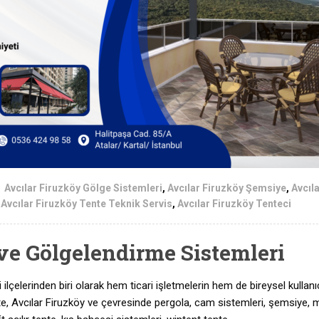
Avcılar Firuzköy Gölge Sistemleri
,
Avcılar Firuzköy Şemsiye
,
Avcıl
,
Avcılar Firuzköy Tente Teknik Servis
,
Avcılar Firuzköy Tenteci
ve Gölgelendirme Sistemleri
i ilçelerinden biri olarak hem ticari işletmelerin hem de bireysel kullanıc
ente, Avcılar Firuzköy ve çevresinde pergola, cam sistemleri, şemsiye, m