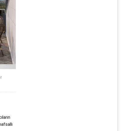
ar
ıların
afsallı