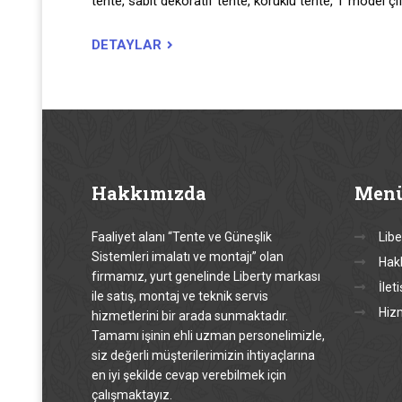
tente, sabit dekoratif tente, körüklü tente, T model çif
DETAYLAR
Hakkımızda
Men
Faaliyet alanı “Tente ve Güneşlik
Libe
Sistemleri imalatı ve montajı” olan
Hak
firmamız, yurt genelinde Liberty markası
İlet
ile satış, montaj ve teknik servis
Hiz
hizmetlerini bir arada sunmaktadır.
Tamamı işinin ehli uzman personelimizle,
siz değerli müşterilerimizin ihtiyaçlarına
en iyi şekilde cevap verebilmek için
çalışmaktayız.