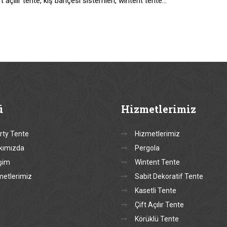
t açılır tente, kış bahçesi sistemleri, wintent tente…
ü
Hizmetlerimiz
rty Tente
Hizmetlerimiz
kımızda
Pergola
işim
Wintent Tente
metlerimiz
Sabit Dekoratif Tente
Kasetli Tente
Çift Açılır Tente
Körüklü Tente