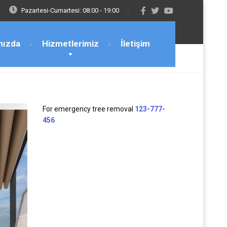
Pazartesi-Cumartesi: 08:00 - 19:00
mızda
Hizmetlerimiz
İletişim
For emergency tree removal
123-777-
456