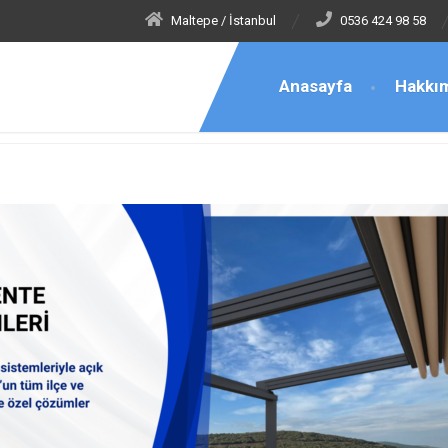
Maltepe / İstanbul
0536 424 98 58
Anasayfa
Hakkı
y Tente Satış