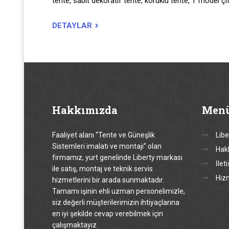
tente, sabit dekoratif tente, körüklü tente, T model çif
DETAYLAR
Hakkımızda
Men
Faaliyet alanı “Tente ve Güneşlik
Libe
Sistemleri imalatı ve montajı” olan
Hak
firmamız, yurt genelinde Liberty markası
İlet
ile satış, montaj ve teknik servis
Hiz
hizmetlerini bir arada sunmaktadır.
Tamamı işinin ehli uzman personelimizle,
siz değerli müşterilerimizin ihtiyaçlarına
en iyi şekilde cevap verebilmek için
çalışmaktayız.