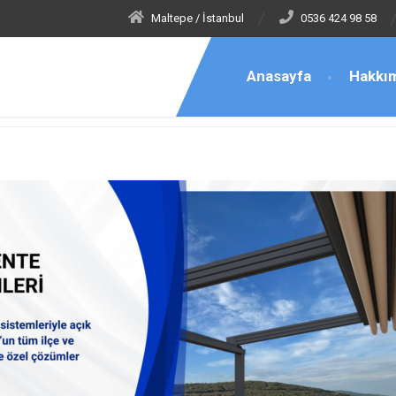
Maltepe / İstanbul
0536 424 98 58
Anasayfa
Hakkı
i Tente Satış