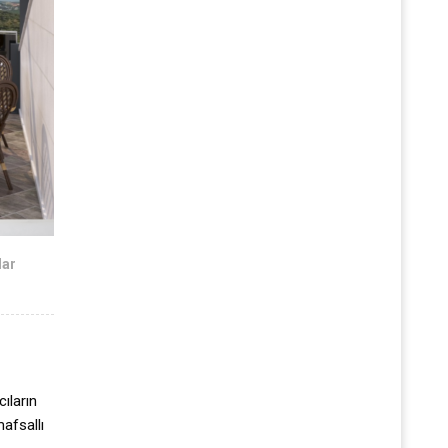
lar
cıların
mafsallı