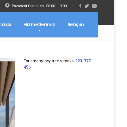
Pazartesi-Cumartesi: 08:00 - 19:00
mızda
Hizmetlerimiz
İletişim
For emergency tree removal
123-777-
456