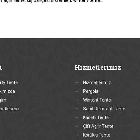
t açılır tente, kış bahçesi sistemleri, wintent tente…
ü
Hizmetlerimiz
rty Tente
Hizmetlerimiz
kımızda
Pergola
işim
Wintent Tente
metlerimiz
Sabit Dekoratif Tente
Kasetli Tente
Çift Açılır Tente
Körüklü Tente