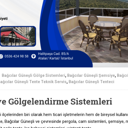
Bağcılar Güneşli Gölge Sistemleri
,
Bağcılar Güneşli Şemsiye
,
Bağcı
ağcılar Güneşli Tente Teknik Servis
,
Bağcılar Güneşli Tenteci
ve Gölgelendirme Sistemleri
i ilçelerinden biri olarak hem ticari işletmelerin hem de bireysel kullanı
ente, Bağcılar Güneşli ve çevresinde pergola, cam sistemleri, şemsiye, 