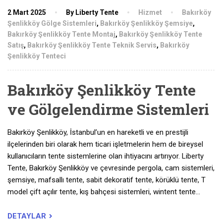
2 Mart 2025
By Liberty Tente
Hizmet
Bakırköy
Şenlikköy Gölge Sistemleri
,
Bakırköy Şenlikköy Şemsiye
,
Bakırköy Şenlikköy Tente Montaj
,
Bakırköy Şenlikköy Tente
Satış
,
Bakırköy Şenlikköy Tente Teknik Servis
,
Bakırköy
Şenlikköy Tenteci
Bakırköy Şenlikköy Tente
ve Gölgelendirme Sistemleri
Bakırköy Şenlikköy, İstanbul’un en hareketli ve en prestijli
ilçelerinden biri olarak hem ticari işletmelerin hem de bireysel
kullanıcıların tente sistemlerine olan ihtiyacını artırıyor. Liberty
Tente, Bakırköy Şenlikköy ve çevresinde pergola, cam sistemleri,
şemsiye, mafsallı tente, sabit dekoratif tente, körüklü tente, T
model çift açılır tente, kış bahçesi sistemleri, wintent tente…
DETAYLAR