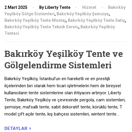
2 Mart 2025
By Liberty Tente
Hizmet
Bakırköy
Yeşilköy Gölge Sistemleri
,
Bakırköy Yeşilköy Şemsiye
,
Bakırköy Yeşilköy Tente Montaj
,
Bakırköy Yeşilköy Tente Satış
,
Bakırköy Yeşilköy Tente Teknik Servis
,
Bakırköy Yeşilköy
Tenteci
Bakırköy Yeşilköy Tente ve
Gölgelendirme Sistemleri
Bakırköy Yeşilköy, İstanbul’un en hareketli ve en prestijli
ilçelerinden biri olarak hem ticari işletmelerin hem de bireysel
kullanıcıların tente sistemlerine olan ihtiyacını artırıyor. Liberty
Tente, Bakırköy Yeşilköy ve çevresinde pergola, cam sistemleri,
şemsiye, mafsallı tente, sabit dekoratif tente, körüklü tente, T
model çift açılır tente, kış bahçesi sistemleri, wintent tente…
DETAYLAR