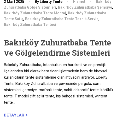
2 Mart 2025
By Liberty Tente
Hizmet
Bakırköy
Zuhuratbaba Gölge Sistemleri
,
Bakırköy Zuhuratbaba Şemsiye
,
Bakırköy Zuhuratbaba Tente Montaj
,
Bakırköy Zuhuratbaba
Tente Satış
,
Bakırköy Zuhuratbaba Tente Teknik Servis
,
Bakırköy Zuhuratbaba Tenteci
Bakırköy Zuhuratbaba Tente
ve Gölgelendirme Sistemleri
Bakırköy Zuhuratbaba, İstanbul’un en hareketli ve en prestijli
ilçelerinden biri olarak hem ticari işletmelerin hem de bireysel
kullanıcıların tente sistemlerine olan ihtiyacını artırıyor. Liberty
Tente, Bakırköy Zuhuratbaba ve çevresinde pergola, cam
sistemleri, şemsiye, mafsallı tente, sabit dekoratif tente, körüklü
tente, T model çift açılır tente, kış bahçesi sistemleri, wintent
tente…
DETAYLAR