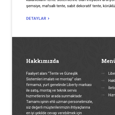
şemsiye, mafsallı tente, sabit dekoratif tente, körüklü
DETAYLAR
Hakkımızda
Men
Faaliyet alanı “Tente ve Güneşlik
Libe
Sistemleri imalatı ve montajı” olan
Hak
firmamız, yurt genelinde Liberty markası
İlet
ile satış, montaj ve teknik servis
Hiz
hizmetlerini bir arada sunmaktadır.
Tamamı işinin ehli uzman personelimizle,
siz değerli müşterilerimizin ihtiyaçlarına
en iyi şekilde cevap verebilmek için