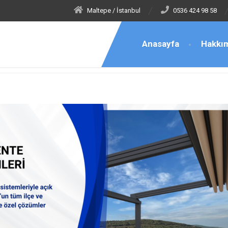
Maltepe / İstanbul
0536 424 98 58
Anasayfa
Hakkı
nşehir Tente Satış