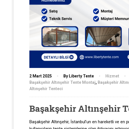
2 Mart 2025
By Liberty Tente
Hizmet
Başakşehir Altınşehir Tente Montaj
,
Başakşehir Altın
Altınşehir Tenteci
Başakşehir Altınşehir T
Başakşehir Altınşehir, İstanbul’un en hareketli ve en pr
kullanıcıların tente sistemlerine olan ihtiyacını artırı