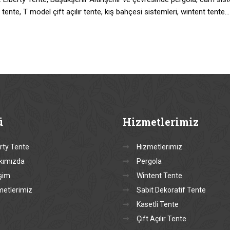
 tente, T model çift açılır tente, kış bahçesi sistemleri, wintent tente…
ü
Hizmetlerimiz
rty Tente
Hizmetlerimiz
kımızda
Pergola
işim
Wintent Tente
metlerimiz
Sabit Dekoratif Tente
Kasetli Tente
Çift Açılır Tente