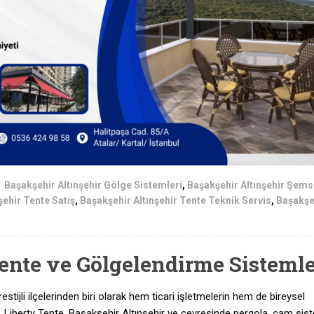
Başakşehir Altınşehir Gölge Sistemleri
,
Başakşehir Altınşehir Şems
şehir Tente Satış
,
Başakşehir Altınşehir Tente Teknik Servis
,
Başakşe
ente ve Gölgelendirme Sistemle
estijli ilçelerinden biri olarak hem ticari işletmelerin hem de bireysel
yor. Liberty Tente, Başakşehir Altınşehir ve çevresinde pergola, cam sist