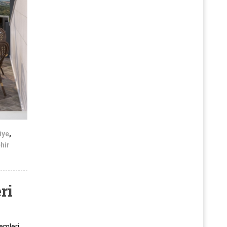
iye
,
hir
ri
emleri,