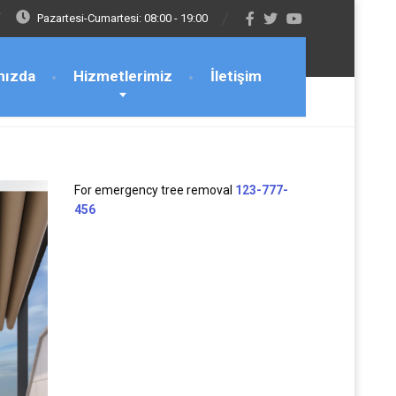
Pazartesi-Cumartesi: 08:00 - 19:00
mızda
Hizmetlerimiz
İletişim
For emergency tree removal
123-777-
456