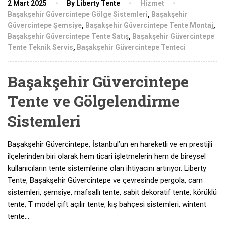
2 Mart 2025
By Liberty Tente
Hizmet
Başakşehir Güvercintepe Gölge Sistemleri
,
Başakşehir
Güvercintepe Şemsiye
,
Başakşehir Güvercintepe Tente Montaj
,
Başakşehir Güvercintepe Tente Satış
,
Başakşehir Güvercintepe
Tente Teknik Servis
,
Başakşehir Güvercintepe Tenteci
Başakşehir Güvercintepe
Tente ve Gölgelendirme
Sistemleri
Başakşehir Güvercintepe, İstanbul’un en hareketli ve en prestijli
ilçelerinden biri olarak hem ticari işletmelerin hem de bireysel
kullanıcıların tente sistemlerine olan ihtiyacını artırıyor. Liberty
Tente, Başakşehir Güvercintepe ve çevresinde pergola, cam
sistemleri, şemsiye, mafsallı tente, sabit dekoratif tente, körüklü
tente, T model çift açılır tente, kış bahçesi sistemleri, wintent
tente…