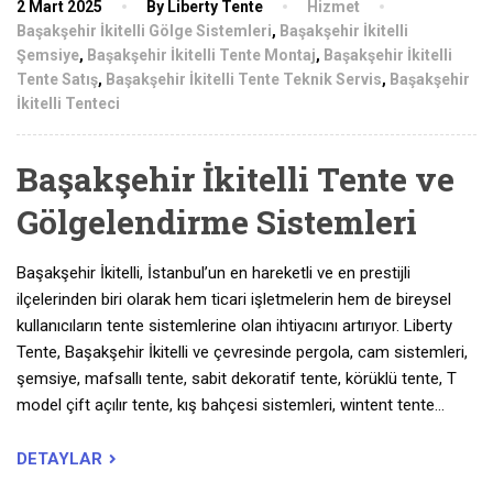
2 Mart 2025
By Liberty Tente
Hizmet
Başakşehir İkitelli Gölge Sistemleri
,
Başakşehir İkitelli
Şemsiye
,
Başakşehir İkitelli Tente Montaj
,
Başakşehir İkitelli
Tente Satış
,
Başakşehir İkitelli Tente Teknik Servis
,
Başakşehir
İkitelli Tenteci
Başakşehir İkitelli Tente ve
Gölgelendirme Sistemleri
Başakşehir İkitelli, İstanbul’un en hareketli ve en prestijli
ilçelerinden biri olarak hem ticari işletmelerin hem de bireysel
kullanıcıların tente sistemlerine olan ihtiyacını artırıyor. Liberty
Tente, Başakşehir İkitelli ve çevresinde pergola, cam sistemleri,
şemsiye, mafsallı tente, sabit dekoratif tente, körüklü tente, T
model çift açılır tente, kış bahçesi sistemleri, wintent tente…
DETAYLAR