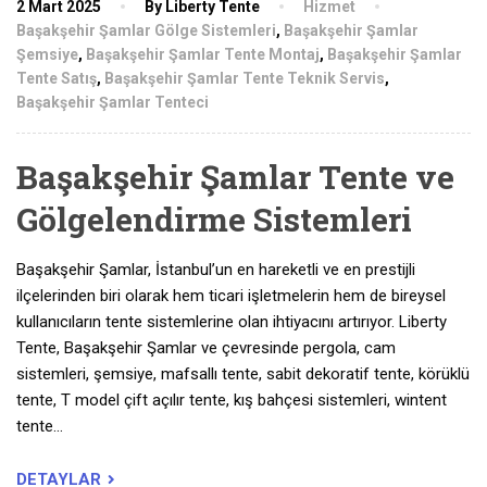
2 Mart 2025
By Liberty Tente
Hizmet
Başakşehir Şamlar Gölge Sistemleri
,
Başakşehir Şamlar
Şemsiye
,
Başakşehir Şamlar Tente Montaj
,
Başakşehir Şamlar
Tente Satış
,
Başakşehir Şamlar Tente Teknik Servis
,
Başakşehir Şamlar Tenteci
Başakşehir Şamlar Tente ve
Gölgelendirme Sistemleri
Başakşehir Şamlar, İstanbul’un en hareketli ve en prestijli
ilçelerinden biri olarak hem ticari işletmelerin hem de bireysel
kullanıcıların tente sistemlerine olan ihtiyacını artırıyor. Liberty
Tente, Başakşehir Şamlar ve çevresinde pergola, cam
sistemleri, şemsiye, mafsallı tente, sabit dekoratif tente, körüklü
tente, T model çift açılır tente, kış bahçesi sistemleri, wintent
tente…
DETAYLAR