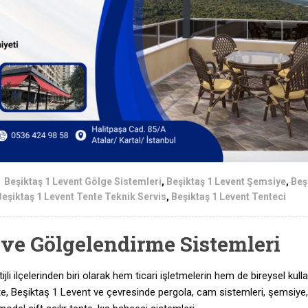
Beşiktaş 1 Levent Gölge Sistemleri
,
Beşiktaş 1 Levent Şemsiye
,
Beş
Beşiktaş 1 Levent Tente Teknik Servis
,
Beşiktaş 1 Levent Tenteci
 ve Gölgelendirme Sistemleri
li ilçelerinden biri olarak hem ticari işletmelerin hem de bireysel kulla
Tente, Beşiktaş 1 Levent ve çevresinde pergola, cam sistemleri, şemsiye,