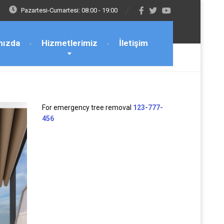
Pazartesi-Cumartesi: 08:00 - 19:00
mızda
Hizmetlerimiz
İletişim
For emergency tree removal
123-777-
456