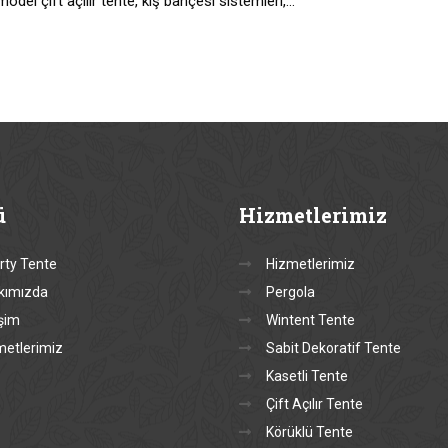
model çift açılır tente, kış bahçesi sistemleri,…
ü
Hizmetlerimiz
rty Tente
Hizmetlerimiz
kımızda
Pergola
işim
Wintent Tente
metlerimiz
Sabit Dekoratif Tente
Kasetli Tente
Çift Açılır Tente
Körüklü Tente