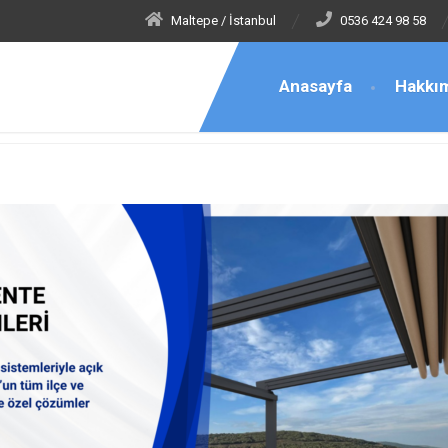
Maltepe / İstanbul
0536 424 98 58
Anasayfa
Hakkı
ent Tente Teknik Servis