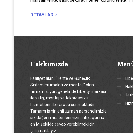
mafsallı tente, sabit dekoratif tente, körüklü tente, T 
DETAYLAR
Hakkımızda
Men
Faaliyet alanı “Tente ve Güneşlik
Libe
Sistemleri imalatı ve montajı” olan
Hak
firmamız, yurt genelinde Liberty markası
İlet
ile satış, montaj ve teknik servis
Hiz
hizmetlerini bir arada sunmaktadır.
Tamamı işinin ehli uzman personelimizle,
siz değerli müşterilerimizin ihtiyaçlarına
en iyi şekilde cevap verebilmek için
çalışmaktayız.