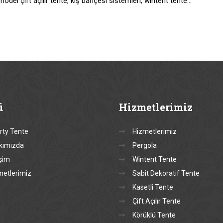
model çift açılır tente, kış bahçesi sistemleri, wintent tente…
ü
Hizmetlerimiz
rty Tente
Hizmetlerimiz
kımızda
Pergola
işim
Wintent Tente
metlerimiz
Sabit Dekoratif Tente
Kasetli Tente
Çift Açılır Tente
Körüklü Tente