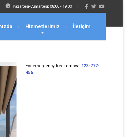
Pazartesi-Cumartesi: 08:00 - 19:00
mızda
Hizmetlerimiz
İletişim
For emergency tree removal
123-777-
456