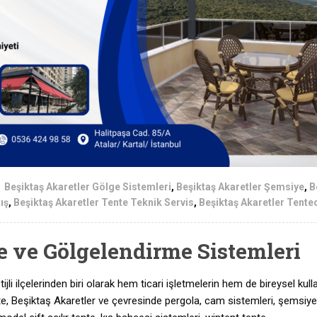
Beşiktaş Akaretler Gölge Sistemleri
,
Beşiktaş Akaretler Şemsiye
,
B
ış
,
Beşiktaş Akaretler Tente Teknik Servis
,
Beşiktaş Akaretler Tente
e ve Gölgelendirme Sistemleri
jli ilçelerinden biri olarak hem ticari işletmelerin hem de bireysel kulla
ente, Beşiktaş Akaretler ve çevresinde pergola, cam sistemleri, şemsiye