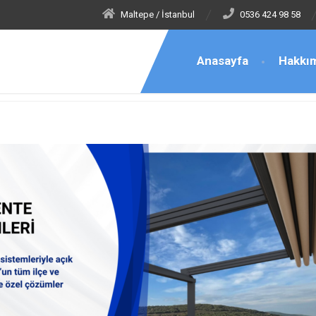
Maltepe / İstanbul
0536 424 98 58
Anasayfa
Hakkı
tler Tente Teknik Servis