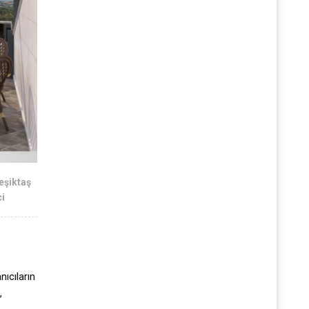
eşiktaş
ci
nıcıların
,