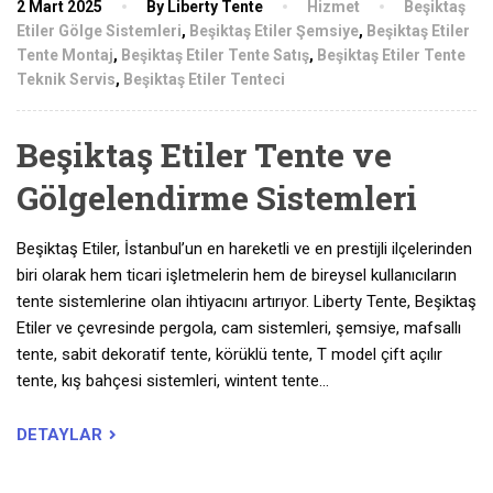
2 Mart 2025
By Liberty Tente
Hizmet
Beşiktaş
Etiler Gölge Sistemleri
,
Beşiktaş Etiler Şemsiye
,
Beşiktaş Etiler
Tente Montaj
,
Beşiktaş Etiler Tente Satış
,
Beşiktaş Etiler Tente
Teknik Servis
,
Beşiktaş Etiler Tenteci
Beşiktaş Etiler Tente ve
Gölgelendirme Sistemleri
Beşiktaş Etiler, İstanbul’un en hareketli ve en prestijli ilçelerinden
biri olarak hem ticari işletmelerin hem de bireysel kullanıcıların
tente sistemlerine olan ihtiyacını artırıyor. Liberty Tente, Beşiktaş
Etiler ve çevresinde pergola, cam sistemleri, şemsiye, mafsallı
tente, sabit dekoratif tente, körüklü tente, T model çift açılır
tente, kış bahçesi sistemleri, wintent tente…
DETAYLAR