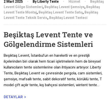
2 Mart 2025
By Liberty Tente
Hizmet
Beşiktaş
Levent Gölge Sistemleri
,
Beşiktaş Levent Şemsiye
,
Beşiktaş
Levent Tente Montaj
,
Beşiktaş Levent Tente Satış
,
Beşiktaş
Levent Tente Teknik Servis
,
Beşiktaş Levent Tenteci
Beşiktaş Levent Tente ve
Gölgelendirme Sistemleri
Beşiktaş Levent, İstanbul’un en hareketli ve en prestijli
ilçelerinden biri olarak hem ticari işletmelerin hem de bireysel
kullanıcıların tente sistemlerine olan ihtiyacını artırıyor. Liberty
Tente, Beşiktaş Levent ve çevresinde pergola, cam sistemleri,
şemsiye, mafsallı tente, sabit dekoratif tente, körüklü tente, T
model çift açılır tente, kış bahçesi sistemleri, wintent tente…
DETAYLAR