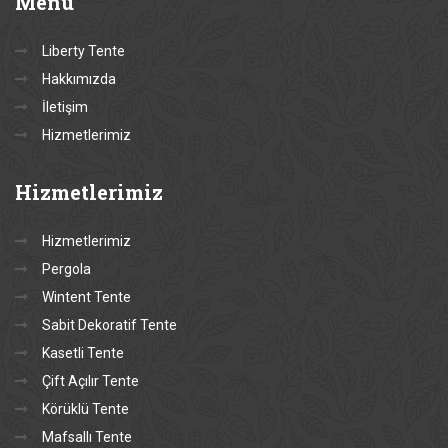
Menü
Liberty Tente
Hakkımızda
İletişim
Hizmetlerimiz
Hizmetlerimiz
Hizmetlerimiz
Pergola
Wintent Tente
Sabit Dekoratif Tente
Kasetli Tente
Çift Açılır Tente
Körüklü Tente
Mafsallı Tente