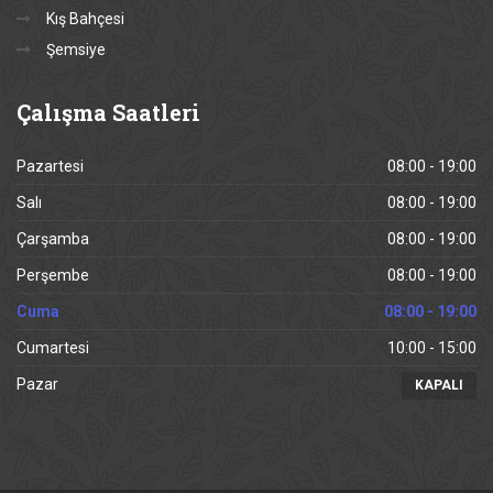
Kış Bahçesi
Şemsiye
Çalışma
Saatleri
Pazartesi
08:00 - 19:00
Salı
08:00 - 19:00
Çarşamba
08:00 - 19:00
Perşembe
08:00 - 19:00
Cuma
08:00 - 19:00
Cumartesi
10:00 - 15:00
Pazar
KAPALI