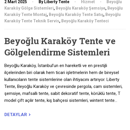
2 Mart 2025
By Liberty Tente
Hizmet
Beyoğlu
Karaköy Gölge Sistemleri
,
Beyoğlu Karaköy Şemsiye
,
Beyoğlu
Karaköy Tente Montaj
,
Beyoğlu Karaköy Tente Satış
,
Beyoğlu
Karaköy Tente Teknik Servis
,
Beyoğlu Karaköy Tenteci
Beyoğlu Karaköy Tente ve
Gölgelendirme Sistemleri
Beyoğlu Karaköy, İstanbul’un en hareketli ve en prestijli
ilçelerinden biri olarak hem ticari işletmelerin hem de bireysel
kullanıcıların tente sistemlerine olan ihtiyacını artırıyor. Liberty
Tente, Beyoğlu Karaköy ve çevresinde pergola, cam sistemleri,
şemsiye, mafsallı tente, sabit dekoratif tente, körüklü tente, T
model çift açılır tente, kış bahçesi sistemleri, wintent tente…
DETAYLAR