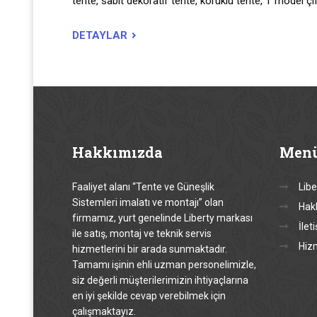
tente, sabit dekoratif tente, körüklü tente, T model çif
DETAYLAR
Hakkımızda
Men
Faaliyet alanı “Tente ve Güneşlik
Libe
Sistemleri imalatı ve montajı” olan
Hak
firmamız, yurt genelinde Liberty markası
İlet
ile satış, montaj ve teknik servis
Hiz
hizmetlerini bir arada sunmaktadır.
Tamamı işinin ehli uzman personelimizle,
siz değerli müşterilerimizin ihtiyaçlarına
en iyi şekilde cevap verebilmek için
çalışmaktayız.