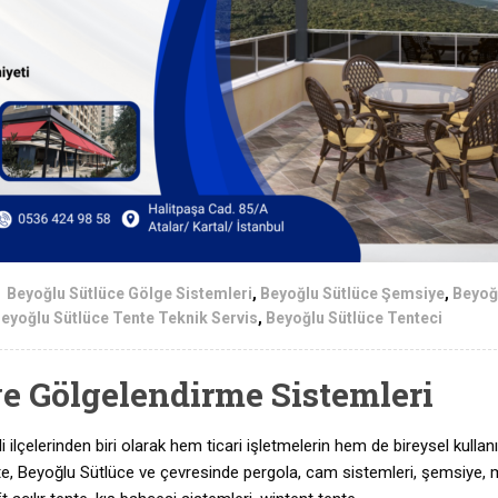
Beyoğlu Sütlüce Gölge Sistemleri
,
Beyoğlu Sütlüce Şemsiye
,
Beyoğ
eyoğlu Sütlüce Tente Teknik Servis
,
Beyoğlu Sütlüce Tenteci
e Gölgelendirme Sistemleri
i ilçelerinden biri olarak hem ticari işletmelerin hem de bireysel kullanı
Tente, Beyoğlu Sütlüce ve çevresinde pergola, cam sistemleri, şemsiye, 