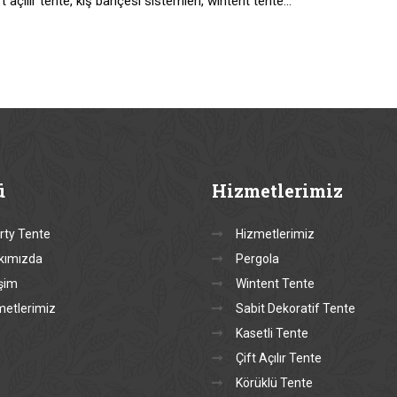
t açılır tente, kış bahçesi sistemleri, wintent tente…
ü
Hizmetlerimiz
rty Tente
Hizmetlerimiz
kımızda
Pergola
işim
Wintent Tente
metlerimiz
Sabit Dekoratif Tente
Kasetli Tente
Çift Açılır Tente
Körüklü Tente