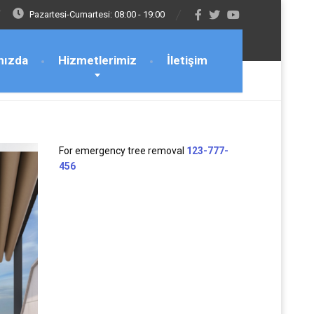
Pazartesi-Cumartesi: 08:00 - 19:00
mızda
Hizmetlerimiz
İletişim
For emergency tree removal
123-777-
456