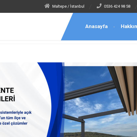
Maltepe / İstanbul
0536 424 98 58
Anasayfa
Hakkı
e Tente Montaj