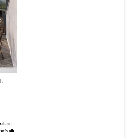
lu
cıların
mafsallı