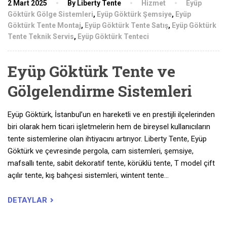
2 Mart 2025
By Liberty Tente
Hizmet
Eyüp
Göktürk Gölge Sistemleri
,
Eyüp Göktürk Şemsiye
,
Eyüp
Göktürk Tente Montaj
,
Eyüp Göktürk Tente Satış
,
Eyüp Göktürk
Tente Teknik Servis
,
Eyüp Göktürk Tenteci
Eyüp Göktürk Tente ve
Gölgelendirme Sistemleri
Eyüp Göktürk, İstanbul’un en hareketli ve en prestijli ilçelerinden
biri olarak hem ticari işletmelerin hem de bireysel kullanıcıların
tente sistemlerine olan ihtiyacını artırıyor. Liberty Tente, Eyüp
Göktürk ve çevresinde pergola, cam sistemleri, şemsiye,
mafsallı tente, sabit dekoratif tente, körüklü tente, T model çift
açılır tente, kış bahçesi sistemleri, wintent tente…
DETAYLAR