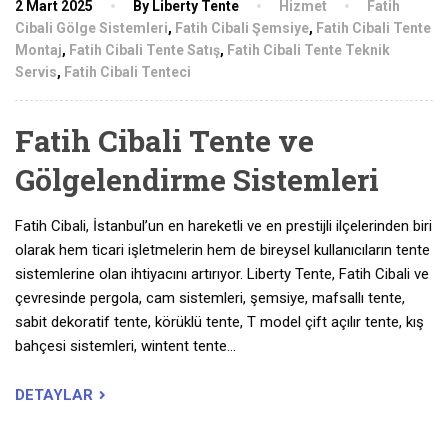
2 Mart 2025
By Liberty Tente
Hizmet
Fatih
Cibali Gölge Sistemleri
,
Fatih Cibali Şemsiye
,
Fatih Cibali Tente
Montaj
,
Fatih Cibali Tente Satış
,
Fatih Cibali Tente Teknik
Servis
,
Fatih Cibali Tenteci
Fatih Cibali Tente ve
Gölgelendirme Sistemleri
Fatih Cibali, İstanbul’un en hareketli ve en prestijli ilçelerinden biri
olarak hem ticari işletmelerin hem de bireysel kullanıcıların tente
sistemlerine olan ihtiyacını artırıyor. Liberty Tente, Fatih Cibali ve
çevresinde pergola, cam sistemleri, şemsiye, mafsallı tente,
sabit dekoratif tente, körüklü tente, T model çift açılır tente, kış
bahçesi sistemleri, wintent tente…
DETAYLAR