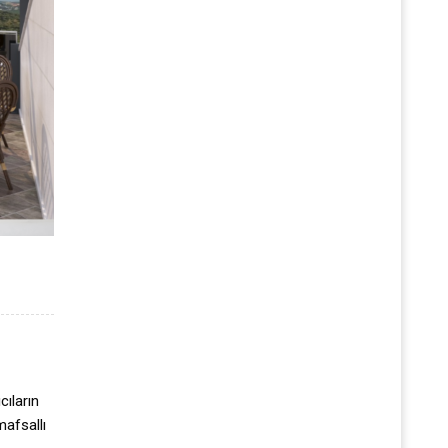
cıların
mafsallı