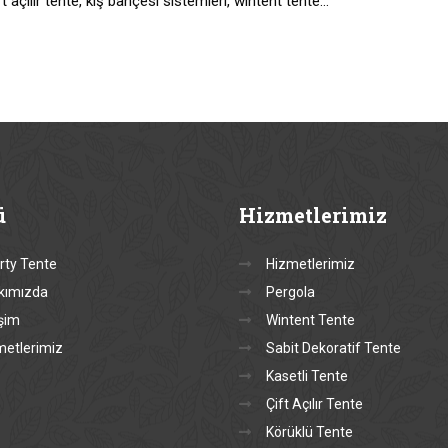
t açılır tente, kış bahçesi sistemleri, wintent tente…
ü
Hizmetlerimiz
rty Tente
Hizmetlerimiz
kımızda
Pergola
işim
Wintent Tente
metlerimiz
Sabit Dekoratif Tente
Kasetli Tente
Çift Açılır Tente
Körüklü Tente