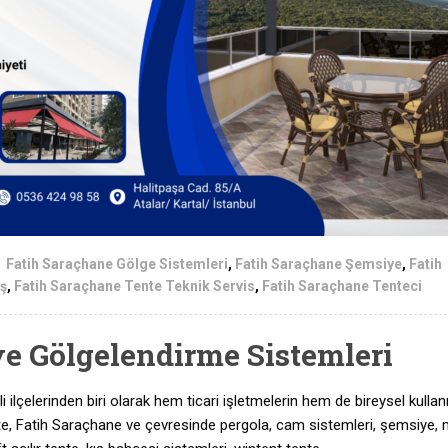
Fatih Saraçhane Gölge Sistemleri
,
Fatih Saraçhane Şemsiye
,
Fatih
ış
,
Fatih Saraçhane Tente Teknik Servis
,
Fatih Saraçhane Tenteci
ve Gölgelendirme Sistemleri
i ilçelerinden biri olarak hem ticari işletmelerin hem de bireysel kullanı
Tente, Fatih Saraçhane ve çevresinde pergola, cam sistemleri, şemsiye, 