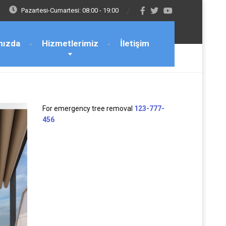
Pazartesi-Cumartesi: 08:00 - 19:00
mızda
Hizmetlerimiz
İletişim
For emergency tree removal
123-777-
456