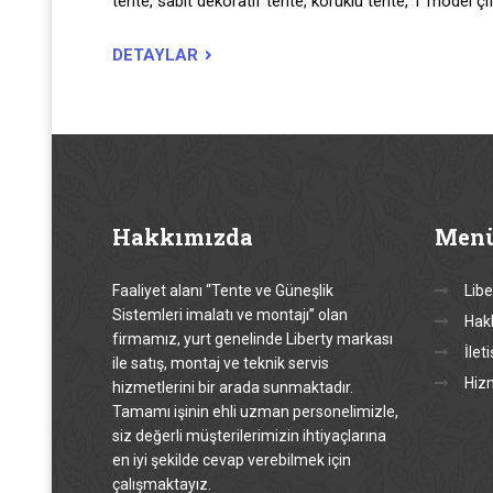
tente, sabit dekoratif tente, körüklü tente, T model çif
DETAYLAR
Hakkımızda
Men
Faaliyet alanı “Tente ve Güneşlik
Libe
Sistemleri imalatı ve montajı” olan
Hak
firmamız, yurt genelinde Liberty markası
İlet
ile satış, montaj ve teknik servis
Hiz
hizmetlerini bir arada sunmaktadır.
Tamamı işinin ehli uzman personelimizle,
siz değerli müşterilerimizin ihtiyaçlarına
en iyi şekilde cevap verebilmek için
çalışmaktayız.