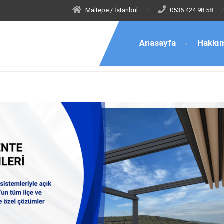
Maltepe / İstanbul
0536 424 98 58
Anasayfa
Hakkı
e Tenteci