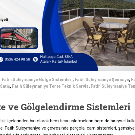
Fatih Süleymaniye Gölge Sistemleri
,
Fatih Süleymaniye Şemsiye
,
F
Satış
,
Fatih Süleymaniye Tente Teknik Servis
,
Fatih Süleymaniye Ten
e ve Gölgelendirme Sistemleri
jli ilçelerinden biri olarak hem ticari işletmelerin hem de bireysel kulla
Tente, Fatih Süleymaniye ve çevresinde pergola, cam sistemleri, şemsiye