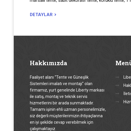
mafsallı tente, sabit dekoratif tente, körüklü tente, T 
DETAYLAR
Hakkımızda
Men
Faaliyet alanı “Tente ve Güneşlik
Libe
Sistemleri imalatı ve montajı” olan
Hak
firmamız, yurt genelinde Liberty markası
İlet
ile satış, montaj ve teknik servis
Hiz
hizmetlerini bir arada sunmaktadır.
Tamamı işinin ehli uzman personelimizle,
siz değerli müşterilerimizin ihtiyaçlarına
en iyi şekilde cevap verebilmek için
çalışmaktayız.