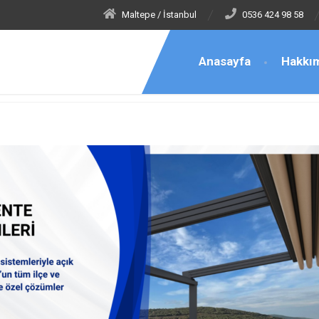
Maltepe / İstanbul
0536 424 98 58
Anasayfa
Hakkı
iye Tente Teknik Servis