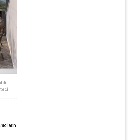
atih
teci
nıcıların
,