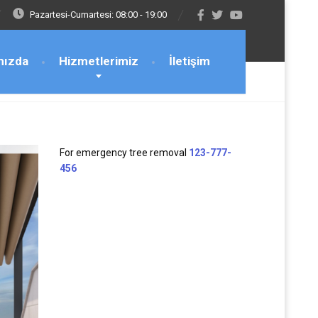
Pazartesi-Cumartesi: 08:00 - 19:00
mızda
Hizmetlerimiz
İletişim
For emergency tree removal
123-777-
456