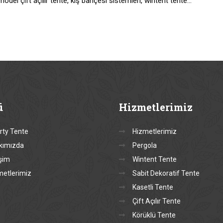
model çift açılır tente, kış bahçesi sistemleri, wintent tente…
ü
Hizmetlerimiz
rty Tente
Hizmetlerimiz
kımızda
Pergola
işim
Wintent Tente
metlerimiz
Sabit Dekoratif Tente
Kasetli Tente
Çift Açılır Tente
Körüklü Tente