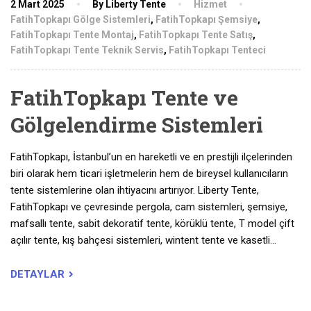
2 Mart 2025
By Liberty Tente
Hizmet
FatihTopkapı Gölge Sistemleri
,
FatihTopkapı Şemsiye
,
FatihTopkapı Tente Montaj
,
FatihTopkapı Tente Satış
,
FatihTopkapı Tente Teknik Servis
,
FatihTopkapı Tenteci
FatihTopkapı Tente ve
Gölgelendirme Sistemleri
FatihTopkapı, İstanbul’un en hareketli ve en prestijli ilçelerinden
biri olarak hem ticari işletmelerin hem de bireysel kullanıcıların
tente sistemlerine olan ihtiyacını artırıyor. Liberty Tente,
FatihTopkapı ve çevresinde pergola, cam sistemleri, şemsiye,
mafsallı tente, sabit dekoratif tente, körüklü tente, T model çift
açılır tente, kış bahçesi sistemleri, wintent tente ve kasetli…
DETAYLAR