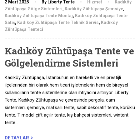
2 Mart 2025
By Liberty Tente
Hizmet
Kadıköy
Zühtüpaşa Gölge Sistemleri
,
Kadıköy Zühtüpaşa Şemsiye
,
Kadıköy Zühtüpaşa Tente Montaj
,
Kadıköy Zühtüpaşa Tente
Satış
,
Kadıköy Zühtüpaşa Tente Teknik Servis
,
Kadıköy
Zühtüpaşa Tenteci
Kadıköy Zühtüpaşa Tente ve
Gölgelendirme Sistemleri
Kadıköy Zühtüpaşa, İstanbul’un en hareketli ve en prestijli
ilçelerinden biri olarak hem ticari işletmelerin hem de bireysel
kullanıcıların tente sistemlerine olan ihtiyacını artırıyor. Liberty
Tente, Kadıköy Zühtüpaşa ve çevresinde pergola, cam
sistemleri, şemsiye, mafsallı tente, sabit dekoratif tente, körüklü
tente, T model çift açılır tente, kış bahçesi sistemleri, wintent
tente…
DETAYLAR