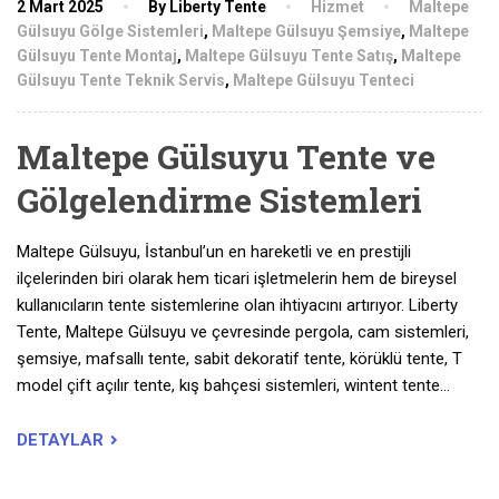
2 Mart 2025
By Liberty Tente
Hizmet
Maltepe
Gülsuyu Gölge Sistemleri
,
Maltepe Gülsuyu Şemsiye
,
Maltepe
Gülsuyu Tente Montaj
,
Maltepe Gülsuyu Tente Satış
,
Maltepe
Gülsuyu Tente Teknik Servis
,
Maltepe Gülsuyu Tenteci
Maltepe Gülsuyu Tente ve
Gölgelendirme Sistemleri
Maltepe Gülsuyu, İstanbul’un en hareketli ve en prestijli
ilçelerinden biri olarak hem ticari işletmelerin hem de bireysel
kullanıcıların tente sistemlerine olan ihtiyacını artırıyor. Liberty
Tente, Maltepe Gülsuyu ve çevresinde pergola, cam sistemleri,
şemsiye, mafsallı tente, sabit dekoratif tente, körüklü tente, T
model çift açılır tente, kış bahçesi sistemleri, wintent tente…
DETAYLAR