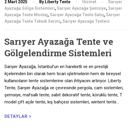
2 Mart 2025
By Liberty Tente
Hizmet
Sarıyer
Ayazağa Gölge Sistemleri
,
Sarıyer Ayazağa Şemsiye
,
Sarıyer
Ayazağa Tente Montaj
,
Sarıyer Ayazağa Tente Satış
,
Sarıyer
Ayazağa Tente Teknik Servis
,
Sarıyer Ayazağa Tenteci
Sarıyer Ayazağa Tente ve
Gölgelendirme Sistemleri
Sarıyer Ayazağa, İstanbul’un en hareketli ve en prestijli
ilçelerinden biri olarak hem ticari işletmelerin hem de bireysel
kullanıcıların tente sistemlerine olan ihtiyacını artırıyor. Liberty
Tente, Sarıyer Ayazağa ve çevresinde pergola, cam sistemleri,
şemsiye, mafsallı tente, sabit dekoratif tente, körüklü tente, T
model çift açılır tente, kış bahçesi sistemleri, wintent tente…
DETAYLAR