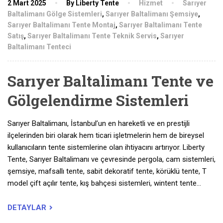
2 Mart 2025
By Liberty Tente
Hizmet
Sarıyer
Baltalimanı Gölge Sistemleri
,
Sarıyer Baltalimanı Şemsiye
,
Sarıyer Baltalimanı Tente Montaj
,
Sarıyer Baltalimanı Tente
Satış
,
Sarıyer Baltalimanı Tente Teknik Servis
,
Sarıyer
Baltalimanı Tenteci
Sarıyer Baltalimanı Tente ve
Gölgelendirme Sistemleri
Sarıyer Baltalimanı, İstanbul’un en hareketli ve en prestijli
ilçelerinden biri olarak hem ticari işletmelerin hem de bireysel
kullanıcıların tente sistemlerine olan ihtiyacını artırıyor. Liberty
Tente, Sarıyer Baltalimanı ve çevresinde pergola, cam sistemleri,
şemsiye, mafsallı tente, sabit dekoratif tente, körüklü tente, T
model çift açılır tente, kış bahçesi sistemleri, wintent tente…
DETAYLAR