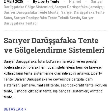
2 Mart 2025
By Liberty Tente
Hizmet
Sarıyer
Darüşşafaka Gölge Sistemleri
,
Sarıyer Darüşşafaka Şemsiye
,
Sarıyer Darüşşafaka Tente Montaj
,
Sarıyer Darüşşafaka Tente
Satış
,
Sarıyer Darüşşafaka Tente Teknik Servis
,
Sarıyer
Darüşşafaka Tenteci
Sarıyer Darüşşafaka Tente
ve Gölgelendirme Sistemleri
Sarıyer Darüşşafaka, İstanbul’un en hareketli ve en prestijli
ilçelerinden biri olarak hem ticari işletmelerin hem de bireysel
kullanıcıların tente sistemlerine olan ihtiyacını artırıyor. Liberty
Tente, Sarıyer Darüşşafaka ve çevresinde pergola, cam
sistemleri, şemsiye, mafsallı tente, sabit dekoratif tente, körüklü
tente, T model çift açılır tente, kış bahçesi sistemleri, wintent
tente…
DETAYLAR