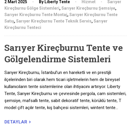
2 Mart 2025
By Liberty Tente
Hizmet
Sarıyer
Kireçburnu Gölge Sistemleri
,
Sarıyer Kireçburnu Şemsiye
,
Sarıyer Kireçburnu Tente Montaj
,
Sarıyer Kireçburnu Tente
Satış
,
Sarıyer Kireçburnu Tente Teknik Servis
,
Sarıyer
Kireçburnu Tenteci
Sarıyer Kireçburnu Tente ve
Gölgelendirme Sistemleri
Sarıyer Kireçburnu, İstanbul’un en hareketli ve en prestijli
ilçelerinden biri olarak hem ticari işletmelerin hem de bireysel
kullanıcıların tente sistemlerine olan ihtiyacını artırıyor. Liberty
Tente, Sarıyer Kireçburnu ve çevresinde pergola, cam sistemleri,
şemsiye, mafsallı tente, sabit dekoratif tente, körüklü tente, T
model çift açılır tente, kış bahçesi sistemleri, wintent tente…
DETAYLAR