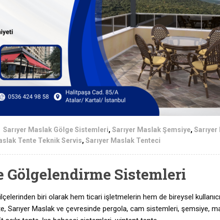
Sarıyer Maslak Gölge Sistemleri
,
Sarıyer Maslak Şemsiye
,
Sarıyer
aslak Tente Teknik Servis
,
Sarıyer Maslak Tenteci
e Gölgelendirme Sistemleri
ilçelerinden biri olarak hem ticari işletmelerin hem de bireysel kullanıcı
ente, Sarıyer Maslak ve çevresinde pergola, cam sistemleri, şemsiye, ma