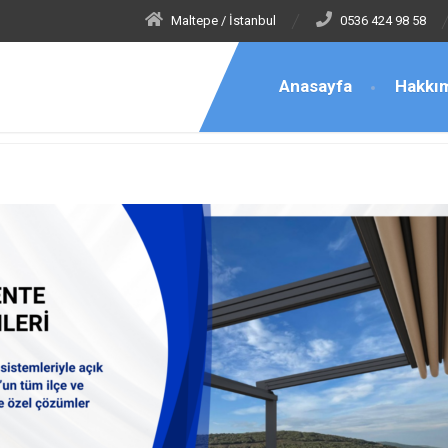
Maltepe / İstanbul
0536 424 98 58
Anasayfa
Hakkı
 Tenteci