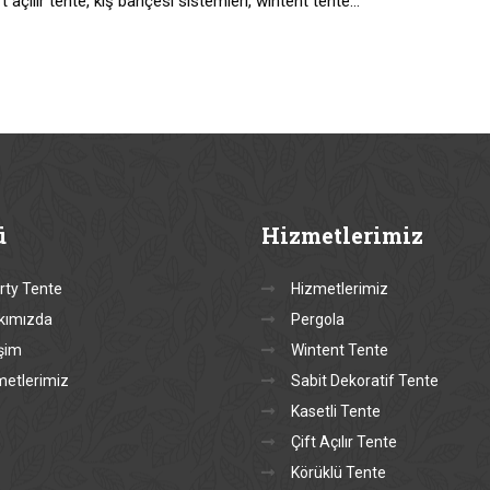
t açılır tente, kış bahçesi sistemleri, wintent tente…
ü
Hizmetlerimiz
rty Tente
Hizmetlerimiz
kımızda
Pergola
işim
Wintent Tente
metlerimiz
Sabit Dekoratif Tente
Kasetli Tente
Çift Açılır Tente
Körüklü Tente