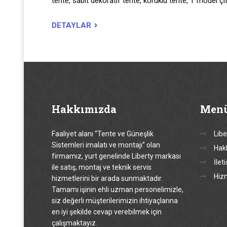
tente, sabit dekoratif tente, körüklü tente, T model çif
DETAYLAR
Hakkımızda
Men
Faaliyet alanı “Tente ve Güneşlik
Libe
Sistemleri imalatı ve montajı” olan
Hak
firmamız, yurt genelinde Liberty markası
İlet
ile satış, montaj ve teknik servis
Hiz
hizmetlerini bir arada sunmaktadır.
Tamamı işinin ehli uzman personelimizle,
siz değerli müşterilerimizin ihtiyaçlarına
en iyi şekilde cevap verebilmek için
çalışmaktayız.