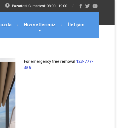
Pazartesi-Cumartesi: 08:00 - 19:00
mızda
Hizmetlerimiz
İletişim
For emergency tree removal
123-777-
456