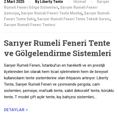
2 Mart 2025
By Liberty Tente
Hizmet
Sarıyer
Rumeli Feneri Gölge Sistemleri
,
Sarıyer Rumeli Feneri
Şemsiye
,
Sarıyer Rumeli Feneri Tente Montaj
,
Sarıyer Rumeli
Feneri Tente Satış
,
Sarıyer Rumeli Feneri Tente Teknik Servis
,
Sarıyer Rumeli Feneri Tenteci
Sarıyer Rumeli Feneri Tente
ve Gölgelendirme Sistemleri
Sarıyer Rumeli Feneri, İstanbul’un en hareketli ve en prestijli
ilçelerinden biri olarak hem ticari işletmelerin hem de bireysel
kullanıcıların tente sistemlerine olan ihtiyacını artırıyor. Liberty
Tente, Sarıyer Rumeli Feneri ve çevresinde pergola, cam
sistemleri, şemsiye, mafsallı tente, sabit dekoratif tente, körüklü
tente, T model çift açılır tente, kış bahçesi sistemleri,…
DETAYLAR