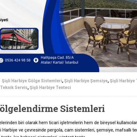
Şişli Harbiye Gölge Sistemleri
,
Şişli Harbiye Şemsiye
,
Şişli Harbiye
 Teknik Servis
,
Şişli Harbiye Tenteci
Gölgelendirme Sistemleri
lçelerinden biri olarak hem ticari işletmelerin hem de bireysel kullanıcıla
Şişli Harbiye ve çevresinde pergola, cam sistemleri, şemsiye, mafsallı te