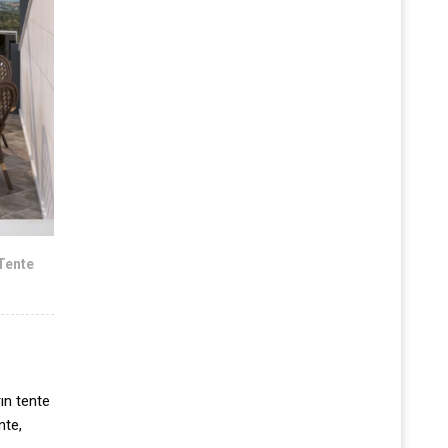
 Tente
rın tente
nte,