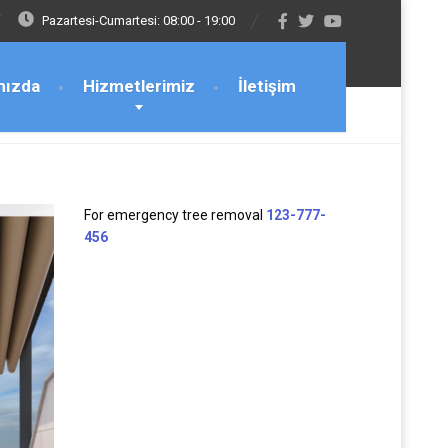
Pazartesi-Cumartesi: 08:00 - 19:00
mızda
Hizmetlerimiz
İletişim
For emergency tree removal
123-777-
456