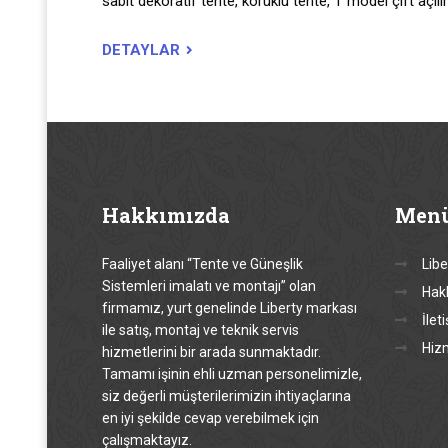
sabit dekoratif tente, körüklü tente, T model çift açılı
DETAYLAR
Hakkımızda
Men
Faaliyet alanı “Tente ve Güneşlik
Libe
Sistemleri imalatı ve montajı” olan
Hak
firmamız, yurt genelinde Liberty markası
İlet
ile satış, montaj ve teknik servis
Hiz
hizmetlerini bir arada sunmaktadır.
Tamamı işinin ehli uzman personelimizle,
siz değerli müşterilerimizin ihtiyaçlarına
en iyi şekilde cevap verebilmek için
çalışmaktayız.