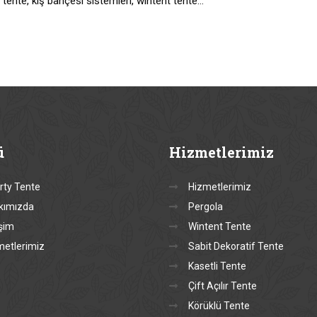
r tente, kış bahçesi sistemleri, wintent tente…
ü
Hizmetlerimiz
rty Tente
Hizmetlerimiz
kımızda
Pergola
işim
Wintent Tente
metlerimiz
Sabit Dekoratif Tente
Kasetli Tente
Çift Açılır Tente
Körüklü Tente