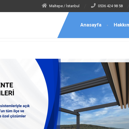
Maltepe / İstanbul
0536 424 98 58
Anasayfa
Hakkı
ente Teknik Servis