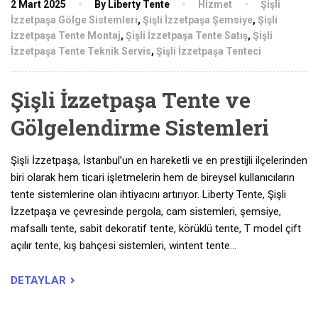
2 Mart 2025
By Liberty Tente
Hizmet
Şişli
İzzetpaşa Gölge Sistemleri
,
Şişli İzzetpaşa Şemsiye
,
Şişli
İzzetpaşa Tente Montaj
,
Şişli İzzetpaşa Tente Satış
,
Şişli
İzzetpaşa Tente Teknik Servis
,
Şişli İzzetpaşa Tenteci
Şişli İzzetpaşa Tente ve
Gölgelendirme Sistemleri
Şişli İzzetpaşa, İstanbul’un en hareketli ve en prestijli ilçelerinden
biri olarak hem ticari işletmelerin hem de bireysel kullanıcıların
tente sistemlerine olan ihtiyacını artırıyor. Liberty Tente, Şişli
İzzetpaşa ve çevresinde pergola, cam sistemleri, şemsiye,
mafsallı tente, sabit dekoratif tente, körüklü tente, T model çift
açılır tente, kış bahçesi sistemleri, wintent tente…
DETAYLAR