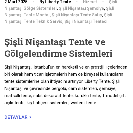
2 Mart 2025
By Liberty Tente
Hizmet
Şişli
Nişantaşı Gölge Sistemleri
,
Şişli Nişantaşı Şemsiye
,
Şişli
Nişantaşı Tente Montaj
,
Şişli Nişantaşı Tente Satış
,
Şişli
Nişantaşı Tente Teknik Servis
,
Şişli Nişantaşı Tenteci
Şişli Nişantaşı Tente ve
Gölgelendirme Sistemleri
Şişli Nişantaşı, İstanbul’un en hareketli ve en prestijli ilçelerinden
biri olarak hem ticari işletmelerin hem de bireysel kullanıcıların
tente sistemlerine olan ihtiyacını artırıyor. Liberty Tente, Şişli
Nişantaşı ve çevresinde pergola, cam sistemleri, şemsiye,
mafsallı tente, sabit dekoratif tente, körüklü tente, T model çift
açılır tente, kış bahçesi sistemleri, wintent tente…
DETAYLAR