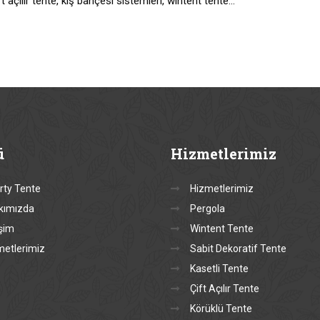
t açılır tente, kış bahçesi sistemleri, wintent tente…
ü
Hizmetlerimiz
rty Tente
Hizmetlerimiz
kımızda
Pergola
işim
Wintent Tente
metlerimiz
Sabit Dekoratif Tente
Kasetli Tente
Çift Açılır Tente
Körüklü Tente