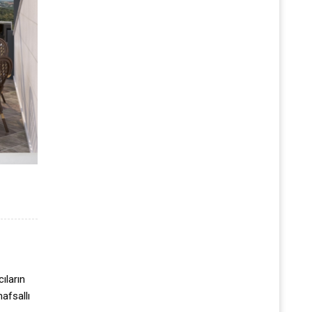
cıların
afsallı