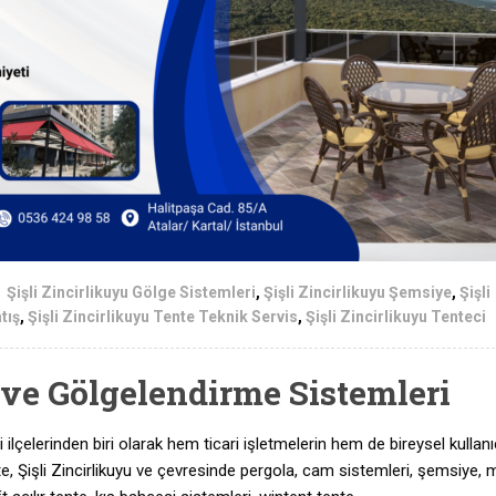
Şişli Zincirlikuyu Gölge Sistemleri
,
Şişli Zincirlikuyu Şemsiye
,
Şişli
tış
,
Şişli Zincirlikuyu Tente Teknik Servis
,
Şişli Zincirlikuyu Tenteci
e ve Gölgelendirme Sistemleri
li ilçelerinden biri olarak hem ticari işletmelerin hem de bireysel kullanı
nte, Şişli Zincirlikuyu ve çevresinde pergola, cam sistemleri, şemsiye, m