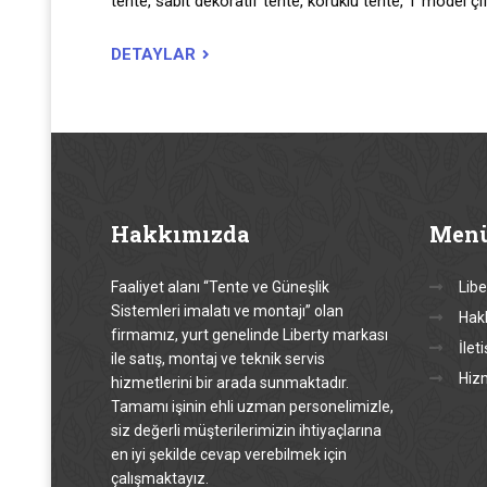
tente, sabit dekoratif tente, körüklü tente, T model çif
DETAYLAR
Hakkımızda
Men
Faaliyet alanı “Tente ve Güneşlik
Libe
Sistemleri imalatı ve montajı” olan
Hak
firmamız, yurt genelinde Liberty markası
İlet
ile satış, montaj ve teknik servis
Hiz
hizmetlerini bir arada sunmaktadır.
Tamamı işinin ehli uzman personelimizle,
siz değerli müşterilerimizin ihtiyaçlarına
en iyi şekilde cevap verebilmek için
çalışmaktayız.