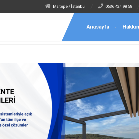
Maltepe / İstanbul
0536 424 98 58
Anasayfa
Hakkı
uyu Tente Montaj