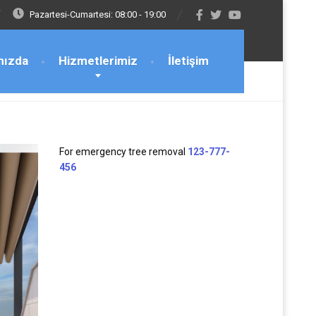
Pazartesi-Cumartesi: 08:00 - 19:00
mızda
Hizmetlerimiz
İletişim
For emergency tree removal
123-777-
456