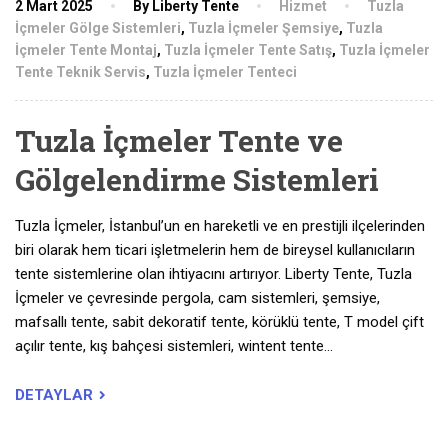
2 Mart 2025
By Liberty Tente
Hizmet
Tuzla
İçmeler Gölge Sistemleri
,
Tuzla İçmeler Şemsiye
,
Tuzla
İçmeler Tente Montaj
,
Tuzla İçmeler Tente Satış
,
Tuzla İçmeler
Tente Teknik Servis
,
Tuzla İçmeler Tenteci
Tuzla İçmeler Tente ve
Gölgelendirme Sistemleri
Tuzla İçmeler, İstanbul’un en hareketli ve en prestijli ilçelerinden
biri olarak hem ticari işletmelerin hem de bireysel kullanıcıların
tente sistemlerine olan ihtiyacını artırıyor. Liberty Tente, Tuzla
İçmeler ve çevresinde pergola, cam sistemleri, şemsiye,
mafsallı tente, sabit dekoratif tente, körüklü tente, T model çift
açılır tente, kış bahçesi sistemleri, wintent tente…
DETAYLAR