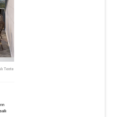
lı Tente
rın
allı