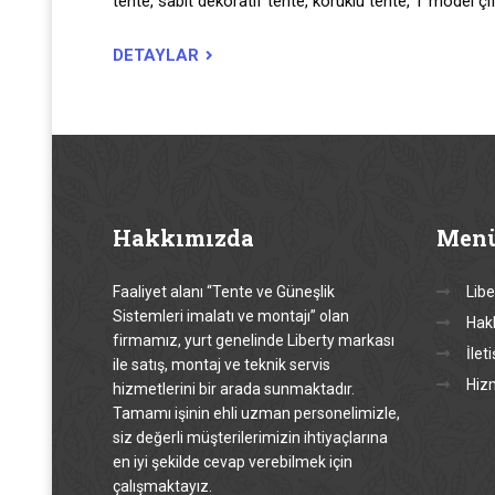
tente, sabit dekoratif tente, körüklü tente, T model çif
DETAYLAR
Hakkımızda
Men
Faaliyet alanı “Tente ve Güneşlik
Libe
Sistemleri imalatı ve montajı” olan
Hak
firmamız, yurt genelinde Liberty markası
İlet
ile satış, montaj ve teknik servis
Hiz
hizmetlerini bir arada sunmaktadır.
Tamamı işinin ehli uzman personelimizle,
siz değerli müşterilerimizin ihtiyaçlarına
en iyi şekilde cevap verebilmek için
çalışmaktayız.