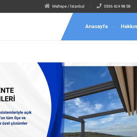
Maltepe / İstanbul
0536 424 98 58
Anasayfa
Hakkı
Tenteci