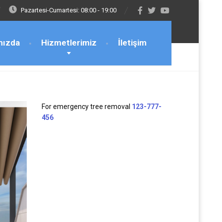
Pazartesi-Cumartesi: 08:00 - 19:00
mızda
Hizmetlerimiz
İletişim
For emergency tree removal
123-777-
456