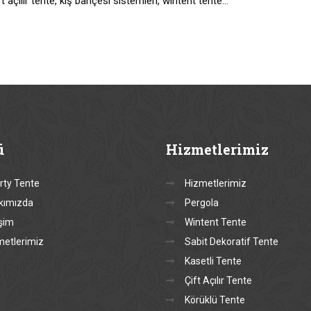
t açılır tente, kış bahçesi sistemleri, wintent tente…
ü
Hizmetlerimiz
rty Tente
Hizmetlerimiz
kımızda
Pergola
işim
Wintent Tente
metlerimiz
Sabit Dekoratif Tente
Kasetli Tente
Çift Açılır Tente
Körüklü Tente