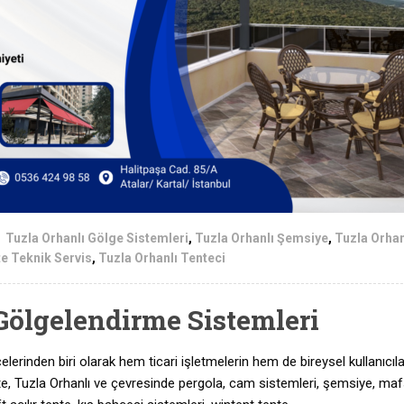
Tuzla Orhanlı Gölge Sistemleri
,
Tuzla Orhanlı Şemsiye
,
Tuzla Orhan
te Teknik Servis
,
Tuzla Orhanlı Tenteci
Gölgelendirme Sistemleri
lçelerinden biri olarak hem ticari işletmelerin hem de bireysel kullanıcıla
ente, Tuzla Orhanlı ve çevresinde pergola, cam sistemleri, şemsiye, mafs