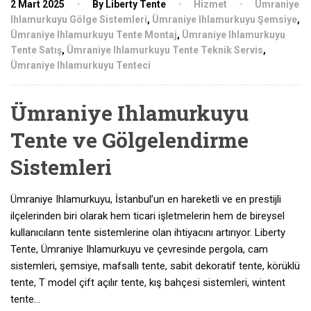
2 Mart 2025
By Liberty Tente
Hizmet
Ümraniye
Ihlamurkuyu Gölge Sistemleri
,
Ümraniye Ihlamurkuyu Şemsiye
,
Ümraniye Ihlamurkuyu Tente Montaj
,
Ümraniye Ihlamurkuyu
Tente Satış
,
Ümraniye Ihlamurkuyu Tente Teknik Servis
,
Ümraniye Ihlamurkuyu Tenteci
Ümraniye Ihlamurkuyu
Tente ve Gölgelendirme
Sistemleri
Ümraniye Ihlamurkuyu, İstanbul’un en hareketli ve en prestijli
ilçelerinden biri olarak hem ticari işletmelerin hem de bireysel
kullanıcıların tente sistemlerine olan ihtiyacını artırıyor. Liberty
Tente, Ümraniye Ihlamurkuyu ve çevresinde pergola, cam
sistemleri, şemsiye, mafsallı tente, sabit dekoratif tente, körüklü
tente, T model çift açılır tente, kış bahçesi sistemleri, wintent
tente…