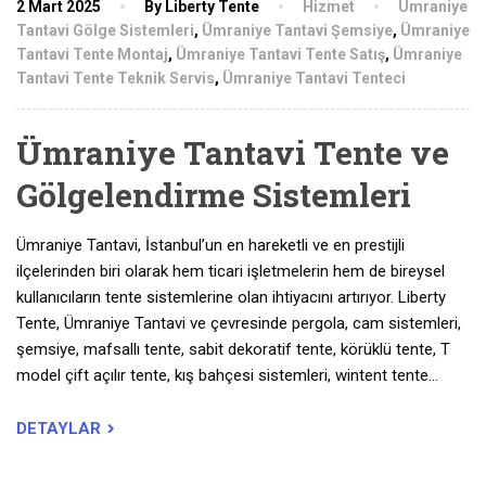
2 Mart 2025
By Liberty Tente
Hizmet
Ümraniye
Tantavi Gölge Sistemleri
,
Ümraniye Tantavi Şemsiye
,
Ümraniye
Tantavi Tente Montaj
,
Ümraniye Tantavi Tente Satış
,
Ümraniye
Tantavi Tente Teknik Servis
,
Ümraniye Tantavi Tenteci
Ümraniye Tantavi Tente ve
Gölgelendirme Sistemleri
Ümraniye Tantavi, İstanbul’un en hareketli ve en prestijli
ilçelerinden biri olarak hem ticari işletmelerin hem de bireysel
kullanıcıların tente sistemlerine olan ihtiyacını artırıyor. Liberty
Tente, Ümraniye Tantavi ve çevresinde pergola, cam sistemleri,
şemsiye, mafsallı tente, sabit dekoratif tente, körüklü tente, T
model çift açılır tente, kış bahçesi sistemleri, wintent tente…
DETAYLAR