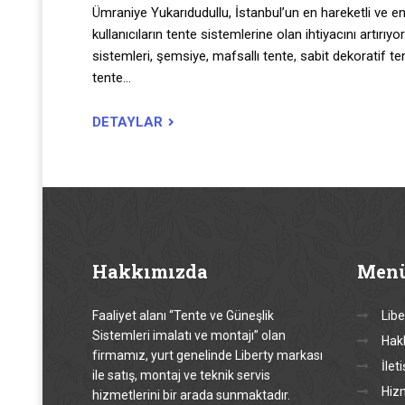
Ümraniye Yukarıdudullu, İstanbul’un en hareketli ve en p
kullanıcıların tente sistemlerine olan ihtiyacını artır
sistemleri, şemsiye, mafsallı tente, sabit dekoratif ten
tente…
DETAYLAR
Hakkımızda
Men
Faaliyet alanı “Tente ve Güneşlik
Libe
Sistemleri imalatı ve montajı” olan
Hak
firmamız, yurt genelinde Liberty markası
İlet
ile satış, montaj ve teknik servis
Hiz
hizmetlerini bir arada sunmaktadır.