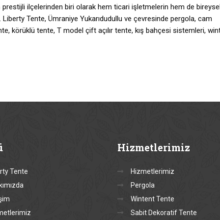
restijli ilçelerinden biri olarak hem ticari işletmelerin hem de bireyse
ıyor. Liberty Tente, Ümraniye Yukarıdudullu ve çevresinde pergola, cam
te, körüklü tente, T model çift açılır tente, kış bahçesi sistemleri, win
ü
Hizmetlerimiz
rty Tente
Hizmetlerimiz
kımızda
Pergola
işim
Wintent Tente
metlerimiz
Sabit Dekoratif Tente