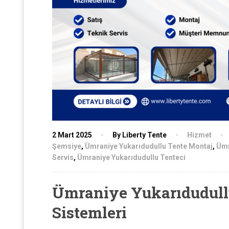
2 Mart 2025
By Liberty Tente
Hizmet
Şemsiye
,
Ümraniye Yukarıdudullu Tente Montaj
,
Ümr
Servis
,
Ümraniye Yukarıdudullu Tenteci
Ümraniye Yukarıdudull
Sistemleri