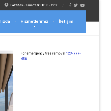
Pazartesi-Cumartesi: 08:00 - 19:00
mızda
Hizmetlerimiz
İletişim
For emergency tree removal
123-777-
456