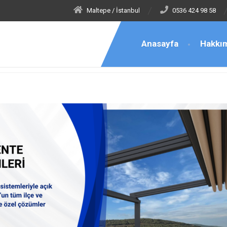
Maltepe / İstanbul
0536 424 98 58
Anasayfa
Hakkı
rıdudullu Şemsiye