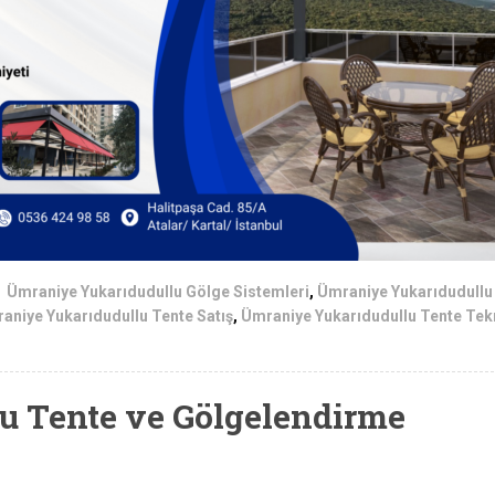
Ümraniye Yukarıdudullu Gölge Sistemleri
,
Ümraniye Yukarıdudullu
aniye Yukarıdudullu Tente Satış
,
Ümraniye Yukarıdudullu Tente Tek
u Tente ve Gölgelendirme