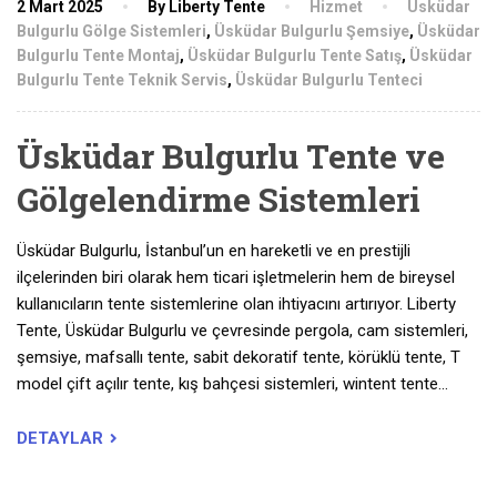
2 Mart 2025
By Liberty Tente
Hizmet
Üsküdar
Bulgurlu Gölge Sistemleri
,
Üsküdar Bulgurlu Şemsiye
,
Üsküdar
Bulgurlu Tente Montaj
,
Üsküdar Bulgurlu Tente Satış
,
Üsküdar
Bulgurlu Tente Teknik Servis
,
Üsküdar Bulgurlu Tenteci
Üsküdar Bulgurlu Tente ve
Gölgelendirme Sistemleri
Üsküdar Bulgurlu, İstanbul’un en hareketli ve en prestijli
ilçelerinden biri olarak hem ticari işletmelerin hem de bireysel
kullanıcıların tente sistemlerine olan ihtiyacını artırıyor. Liberty
Tente, Üsküdar Bulgurlu ve çevresinde pergola, cam sistemleri,
şemsiye, mafsallı tente, sabit dekoratif tente, körüklü tente, T
model çift açılır tente, kış bahçesi sistemleri, wintent tente…
DETAYLAR