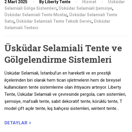
2 Mart 2025
By Liberty Tente
Hizmet
Üsküdar
Selamiali Gölge Sistemleri
,
Üsküdar Selamiali Şemsiye
,
Üsküdar Selamiali Tente Montaj
,
Üsküdar Selamiali Tente
Satış
,
Üsküdar Selamiali Tente Teknik Servis
,
Üsküdar
Selamiali Tenteci
Üsküdar Selamiali Tente ve
Gölgelendirme Sistemleri
Üsküdar Selamiali, İstanbul’un en hareketli ve en prestijli
ilçelerinden biri olarak hem ticari işletmelerin hem de bireysel
kullanıcıların tente sistemlerine olan ihtiyacını artırıyor. Liberty
Tente, Üsküdar Selamiali ve çevresinde pergola, cam sistemleri,
şemsiye, mafsallı tente, sabit dekoratif tente, körüklü tente, T
model çift açılır tente, kış bahçesi sistemleri, wintent tente…
DETAYLAR